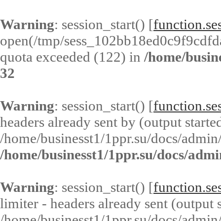
Warning
: session_start() [
function.ses
open(/tmp/sess_102bb18ed0c9f9cdfd
quota exceeded (122) in
/home/busin
32
Warning
: session_start() [
function.ses
headers already sent by (output started
/home/businesst1/1ppr.su/docs/admin/
/home/businesst1/1ppr.su/docs/admi
Warning
: session_start() [
function.ses
limiter - headers already sent (output s
/home/businesst1/1ppr.su/docs/admin/