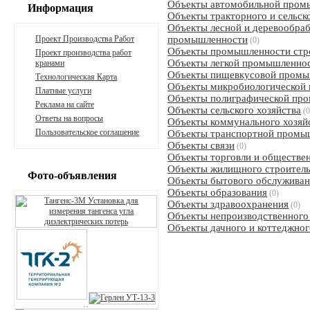
Объекты автомобильной пром
Информация
Объекты тракторного и сельс
Объекты лесной и деревообра
Проект Производства Работ
промышленности
(0)
Объекты промышленности стр
Проект производства работ
Объекты легкой промышленно
кранами
Объекты пищевкусовой промы
Технологическая Карта
Объекты микробиологической
Платные услуги
Объекты полиграфической пр
Реклама на сайте
Объекты сельского хозяйства
(0
Ответы на вопросы
Объекты коммунального хозяй
Пользовательское соглашение
Объекты транспортной промы
Объекты связи
(0)
Объекты торговли и обществе
Объекты жилищного строитель
Фото-объявления
Объекты бытового обслуживан
Объекты образования
(0)
Объекты здравоохранения
(0)
Объекты непроизводственного
Объекты дачного и коттеджног