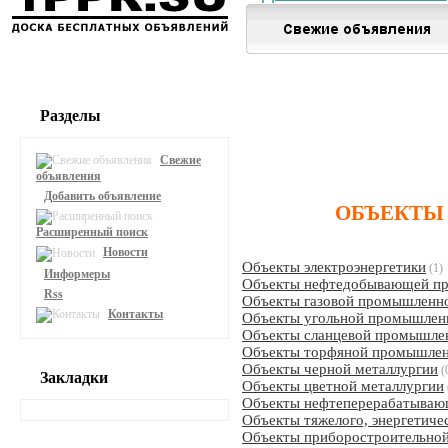
Разделы
Свежие
объявления
Добавить объявление
ОБЪЕКТЫ
Расширенный поиск
Новости
Объекты электроэнергетики
(1)
Информеры
Объекты нефтедобывающей п
Rss
Объекты газовой промышленн
Контакты
Объекты угольной промышлен
Объекты сланцевой промышле
Объекты торфяной промышле
Объекты черной металлургии
(
Закладки
Объекты цветной металлургии
Объекты нефтеперерабатывающ
Объекты тяжелого, энергетиче
Объекты приборостроительно