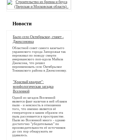
Новости
Было село Октябрьское, станет -
Джексоновка
Областной совет самого казачьего
украинского города Запорожья так
переживал по поводу смерти
американского поп-идола Майкла
Джексона, что решил
переименовать село Октябрьское
Токмакского района в Джексоновку.
"Красный квадрат":
морфологическая загадка
Вселенной
Одной из загадок Вселенной
является факт наличия в ней облаков
пыли - и неясность в отношении
того, что именно является её
генератором и каким образом эта
пыль рассеивается в пространстве.
Пыли во Вселенной много - однако
достаточно "убедительных" по
производительности её источников
до сих пор обнаружить не
удавалось.