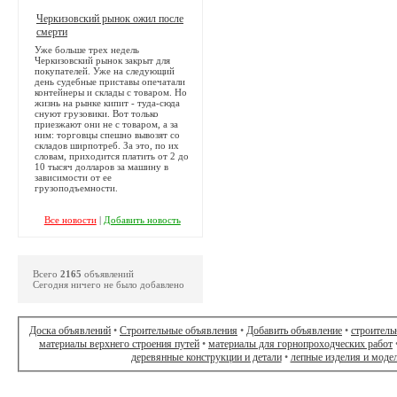
Черкизовский рынок ожил после
смерти
Уже больше трех недель
Черкизовский рынок закрыт для
покупателей. Уже на следующий
день судебные приставы опечатали
контейнеры и склады с товаром. Но
жизнь на рынке кипит - туда-сюда
снуют грузовики. Вот только
приезжают они не с товаром, а за
ним: торговцы спешно вывозят со
складов ширпотреб. За это, по их
словам, приходится платить от 2 до
10 тысяч долларов за машину в
зависимости от ее
грузоподъемности.
Все новости
|
Добавить новость
Всего
2165
объявлений
Сегодня ничего не было добавлено
Доска объявлений
•
Строительные объявления
•
Добавить объявление
•
строитель
материалы верхнего строения путей
•
материалы для горнопроходческих работ
деревянные конструкции и детали
•
лепные изделия и моде