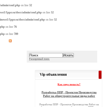
s/admin/conf.php
on line
32
sst1/1ppr.su/docs/admin/conf.php
on line
32
inesst1/1ppr.su/docs/admin/conf.php
on line
32
.php
on line
76
.php
on line
789
Расширенный поиск
Vip объявления
Как сюда попасть?
Разработка ППР - Проектов Производства
Работ на общестроительные виды работ
Разработка ППР - Проектов Производства Работ на