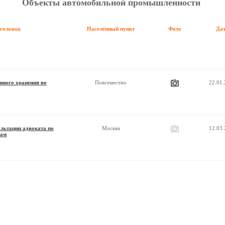
Объекты автомобильной промышленности
аголовок
Населённый пункт
Фото
Да
нного хранения во
Повсеместно
22.01
льтации адвоката по
Москва
12.03
сам