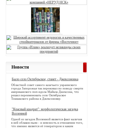
Новости
Было село Октябрьское, станет - Джексоновка
Областной совет самого казачьего украинского
города Запорожья так переживал по поводу смерти
американского поп-идола Майкла Джексона, что
решил переименовать село Октябрьское
Токмакского района в Джексоновку.
"Красный квадрат": морфологическая загадка
Вселенной
Одной из загадок Вселенной является факт наличия
в ней облаков пыли - и неясность в отношении того,
что именно является её генератором и каким