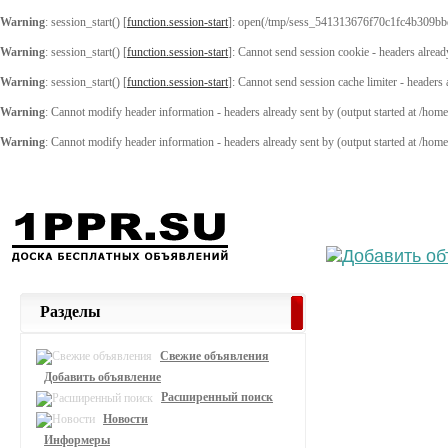
Warning
: session_start() [
function.session-start
]: open(/tmp/sess_541313676f70c1fc4b309bb
Warning
: session_start() [
function.session-start
]: Cannot send session cookie - headers alread
Warning
: session_start() [
function.session-start
]: Cannot send session cache limiter - headers
Warning
: Cannot modify header information - headers already sent by (output started at /ho
Warning
: Cannot modify header information - headers already sent by (output started at /ho
Выберите
Разделы
Свежие объявления
Добавить объявление
Расширенный поиск
Новости
Информеры