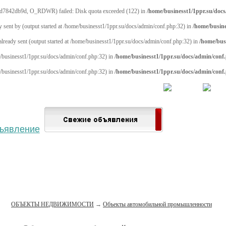
d7842db9d, O_RDWR) failed: Disk quota exceeded (122) in
/home/businesst1/1ppr.su/doc
y sent by (output started at /home/businesst1/1ppr.su/docs/admin/conf.php:32) in
/home/busine
 already sent (output started at /home/businesst1/1ppr.su/docs/admin/conf.php:32) in
/home/bus
me/businesst1/1ppr.su/docs/admin/conf.php:32) in
/home/businesst1/1ppr.su/docs/admin/conf
me/businesst1/1ppr.su/docs/admin/conf.php:32) in
/home/businesst1/1ppr.su/docs/admin/conf
 населённый пункт
Войти
Зарегистрироваться
ОБЪЕКТЫ НЕДВИЖИМОСТИ
→
Объекты автомобильной промышленности