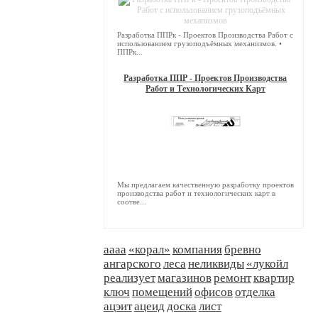
Разработка ППРк - Проектов Производства Работ с
использованием грузоподъёмных механизмов. •
ППРк...
Разработка ППР - Проектов Производства
Работ и Технологических Карт
Мы предлагаем качественную разработку проектов
производства работ и технологических карт в
соотве...
аааа
«корал»
компания
бревно
ангарского
леса
неликвиды
«лукойл
реализует
магазинов
ремонт
квартир
ключ
помещений
офисов
отделка
ацэит
ацеид
доска
лист