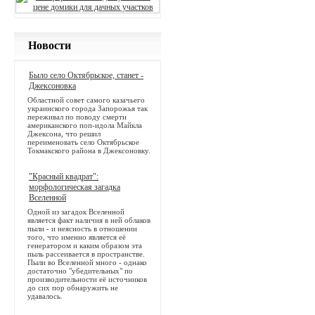
Новости
Было село Октябрьское, станет -
Джексоновка
Областной совет самого казачьего
украинского города Запорожья так
переживал по поводу смерти
американского поп-идола Майкла
Джексона, что решил
переименовать село Октябрьское
Токмакского района в Джексоновку.
"Красный квадрат":
морфологическая загадка
Вселенной
Одной из загадок Вселенной
является факт наличия в ней облаков
пыли - и неясность в отношении
того, что именно является её
генератором и каким образом эта
пыль рассеивается в пространстве.
Пыли во Вселенной много - однако
достаточно "убедительных" по
производительности её источников
до сих пор обнаружить не
удавалось.