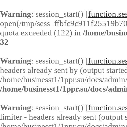
Warning
: session_start() [
function.ses
open(/tmp/sess_ffbfc9c911f25519b7
quota exceeded (122) in
/home/busin
32
Warning
: session_start() [
function.ses
headers already sent by (output started
/home/businesst1/1ppr.su/docs/admin/
/home/businesst1/1ppr.su/docs/admi
Warning
: session_start() [
function.ses
limiter - headers already sent (output s
/home/businesst1/1ppr.su/docs/admin/