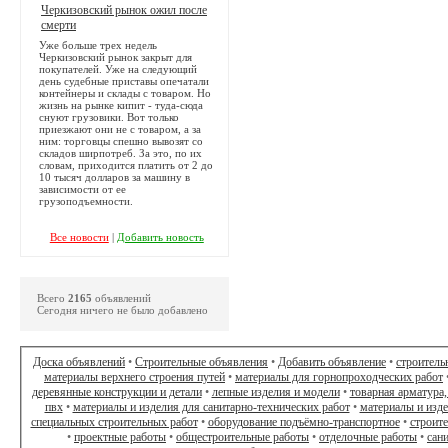
Черкизовский рынок ожил после
смерти
Уже больше трех недель
Черкизовский рынок закрыт для
покупателей. Уже на следующий
день судебные приставы опечатали
контейнеры и склады с товаром. Но
жизнь на рынке кипит - туда-сюда
снуют грузовики. Вот только
приезжают они не с товаром, а за
ним: торговцы спешно вывозят со
складов ширпотреб. За это, по их
словам, приходится платить от 2 до
10 тысяч долларов за машину в
зависимости от ее
грузоподъемности.
Все новости
|
Добавить новость
Всего
2165
объявлений
Сегодня ничего не было добавлено
Доска объявлений
•
Строительные объявления
•
Добавить объявление
•
строитель
материалы верхнего строения путей
•
материалы для горнопроходческих работ
деревянные конструкции и детали
•
лепные изделия и модели
•
товарная арматура,
пвх
•
материалы и изделия для санитарно-технических работ
•
материалы и изд
специальных строительных работ
•
оборудование подъёмно-транспортное
•
строит
•
проектные работы
•
общестроительные работы
•
отделочные работы
•
сан