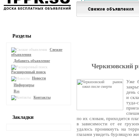
Разделы
Свежие
объявления
Добавить объявление
Черкизовский р
Расширенный поиск
Новости
Уже б
Информеры
закры
Rss
день 
и скл
Контакты
туда
приез
спешн
Закладки
по их словам, приходится пла
в зависимости от ее грузоп
удалось проникнуть на терр
глазами увидеть бурлящую жи