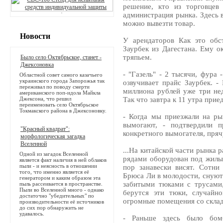
решение, кто из торговцев
администрация рынка. Здесь 
можно вывезти товар.
Новости
У арендаторов Как это обс
Заурбек из Дагестана. Ему о
тряпьем.
Было село Октябрьское, станет -
Джексоновка
- "Газель" - 2 тысячи, фура 
Областной совет самого казачьего
украинского города Запорожья так
озвучивает прайс Заурбек. -
переживал по поводу смерти
миллиона рублей уже три нед
американского поп-идола Майкла
Джексона, что решил
Так что завтра к 11 утра прие
переименовать село Октябрьское
Токмакского района в Джексоновку.
- Когда мы приезжали на ры
вымогают, - подтвердили п
"Красный квадрат":
конкретного вымогателя, пряч
морфологическая загадка
Вселенной
...На китайской части рынка 
Одной из загадок Вселенной
рядами оборудован под жилы
является факт наличия в ней облаков
пыли - и неясность в отношении
пор занавески висят. Сотни 
того, что именно является её
Брюса Ли в молодости, снуют
генератором и каким образом эта
забитыми тюками с трусами
пыль рассеивается в пространстве.
Пыли во Вселенной много - однако
берутся эти тюки, случайн
достаточно "убедительных" по
огромные помещения со склад
производительности её источников
до сих пор обнаружить не
удавалось.
- Раньше здесь было бом