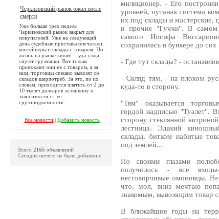
милиционер. - Его построили
Черкизовский рынок ожил после
уровней, путаная система ко
смерти
их под склады и мастерские, 
Уже больше трех недель
и прочие "Гуччи". В самом
Черкизовский рынок закрыт для
самого Иосифа Виссарион
покупателей. Уже на следующий
день судебные приставы опечатали
сохранилась в бункере до сих 
контейнеры и склады с товаром. Но
жизнь на рынке кипит - туда-сюда
- Где тут склады? - останавли
снуют грузовики. Вот только
приезжают они не с товаром, а за
ним: торговцы спешно вывозят со
- Скляд тям, - на плохом ру
складов ширпотреб. За это, по их
словам, приходится платить от 2 до
куда-то в сторону.
10 тысяч долларов за машину в
зависимости от ее
грузоподъемности.
"Тям" оказывается торгов
гордой надписью "Туалет". В
сторону стеклянной витриной
Все новости
|
Добавить новость
лестница. Эдакий киношный
склады, битком набитые тов
под землей...
Всего
2165
объявлений
Сегодня ничего не было добавлено
Но своими глазами полюбо
получилось - все входы
несговорчивые омоновцы. Не 
что, мол, вниз мечтаю поп
знакомым, вывозящим товар с
В ближайшие годы на терри