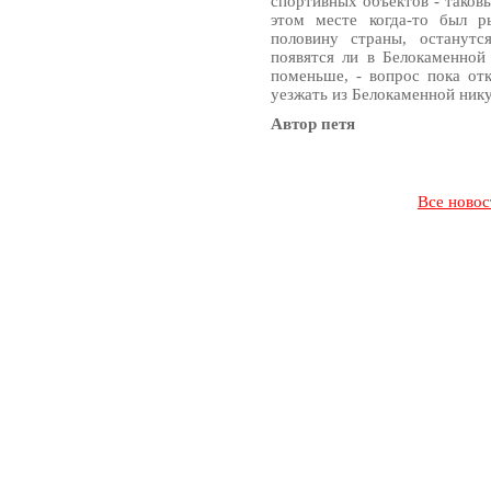
спортивных объектов - таков
этом месте когда-то был 
половину страны, останутс
появятся ли в Белокаменной
поменьше, - вопрос пока от
уезжать из Белокаменной нику
Автор петя
Все новос