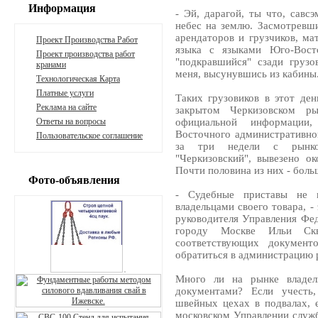
Информация
- Эй, дарагой, ты что, савс
небес на землю. Засмотревш
арендаторов и грузчиков, ма
Проект Производства Работ
языка с языками Юго-Вост
Проект производства работ
"подкравшийся" сзади грузо
кранами
меня, высунувшись из кабины.
Технологическая Карта
Платные услуги
Таких грузовиков в этот де
Реклама на сайте
закрытом Черкизовском р
Ответы на вопросы
официальной информации
Восточного административно
Пользовательское соглашение
за три недели с рынко
"Черкизовский", вывезено о
Почти половина из них - бол
Фото-объявления
- Судебные приставы не п
владельцами своего товара, 
руководителя Управления Фе
городу Москве Ильи Скв
соответствующих документ
обратиться в администрацию р
Много ли на рынке владел
документами? Если учесть,
швейных цехах в подвалах, 
московском Управлении служб