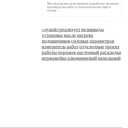
Мы предлагаем качественную разработку проектов
производства работ и технологических карт в
соотве...
«лукойл
реализует
неликвиды
установка
масле
нагрева
подшипников
силовых
параметров
измеритель
работ
отделочные
проект
работы
порожек
настенный
раскладка
нержавейка
алюминиевый
напольный