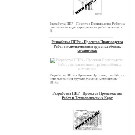
Разработка ППР - Проектов Производства Работ на
специальные виды строительных работ включая: -
П...
Разработка ППРк - Проектов Производства
Работ с использованием грузоподъёмных
механизмов
Разработка ППРк - Проектов Производства Работ с
использованием грузоподъёмных механизмов. •
ППРк...
Разработка ППР - Проектов Производства
Работ и Технологических Карт