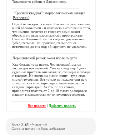
Токмакского района в Джексоновку.
"Красный квадрат": морфологическая загадка
Вселенной
Одной из загадок Вселенной является факт наличия
в ней облаков пыли - и неясность в отношении того,
что именно является её генератором и каким
образом эта пыль рассеивается в пространстве.
Пыли во Вселенной много - однако достаточно
"убедительных" по производительности её
источников до сих пор обнаружить не удавалось.
Черкизовский рынок ожил после смерти
Уже больше трех недель Черкизовский рынок
закрыт для покупателей. Уже на следующий день
судебные приставы опечатали контейнеры и склады
с товаром. Но жизнь на рынке кипит - туда-сюда
снуют грузовики. Вот только приезжают они не с
товаром, а за ним: торговцы спешно вывозят со
складов ширпотреб. За это, по их словам,
приходится платить от 2 до 10 тысяч долларов за
машину в зависимости от ее грузоподъемности.
Все новости
|
Добавить новость
Всего
2165
объявлений
Сегодня ничего не было добавлено