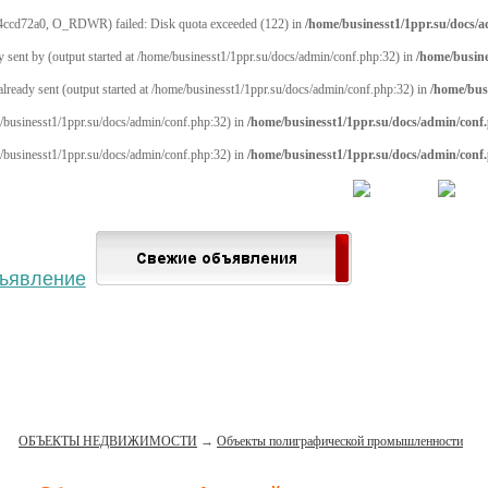
4ccd72a0, O_RDWR) failed: Disk quota exceeded (122) in
/home/businesst1/1ppr.su/docs/
y sent by (output started at /home/businesst1/1ppr.su/docs/admin/conf.php:32) in
/home/busine
 already sent (output started at /home/businesst1/1ppr.su/docs/admin/conf.php:32) in
/home/bus
me/businesst1/1ppr.su/docs/admin/conf.php:32) in
/home/businesst1/1ppr.su/docs/admin/conf
me/businesst1/1ppr.su/docs/admin/conf.php:32) in
/home/businesst1/1ppr.su/docs/admin/conf
 населённый пункт
Войти
Зарегистрироваться
ОБЪЕКТЫ НЕДВИЖИМОСТИ
→
Объекты полиграфической промышленности