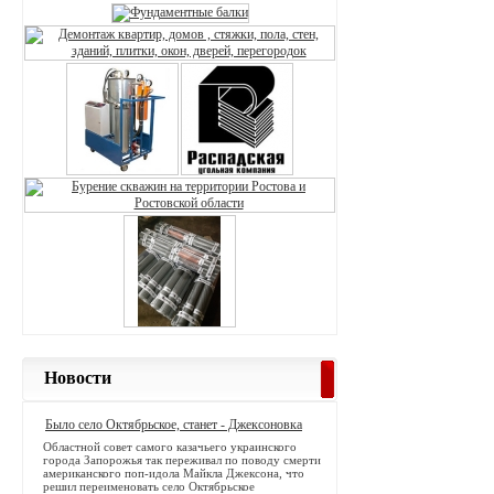
Новости
Было село Октябрьское, станет - Джексоновка
Областной совет самого казачьего украинского
города Запорожья так переживал по поводу смерти
американского поп-идола Майкла Джексона, что
решил переименовать село Октябрьское