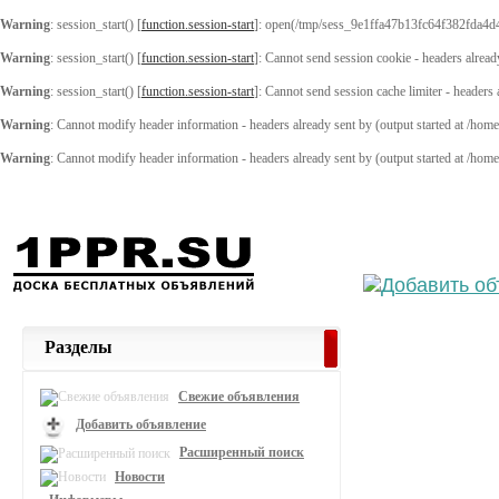
Warning
: session_start() [
function.session-start
]: open(/tmp/sess_9e1ffa47b13fc64f382fda4d
Warning
: session_start() [
function.session-start
]: Cannot send session cookie - headers alread
Warning
: session_start() [
function.session-start
]: Cannot send session cache limiter - headers
Warning
: Cannot modify header information - headers already sent by (output started at /ho
Warning
: Cannot modify header information - headers already sent by (output started at /ho
Выберите
Разделы
Свежие объявления
Добавить объявление
Расширенный поиск
Новости