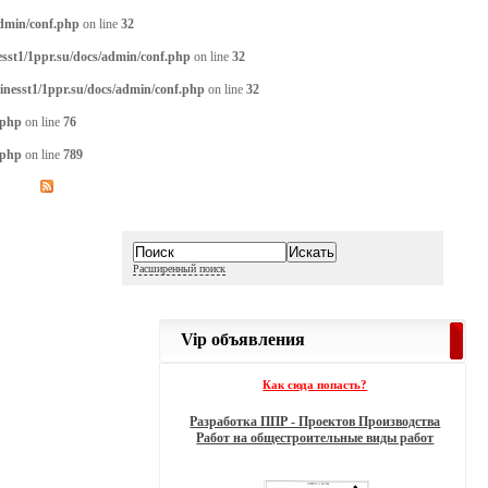
admin/conf.php
on line
32
sst1/1ppr.su/docs/admin/conf.php
on line
32
inesst1/1ppr.su/docs/admin/conf.php
on line
32
.php
on line
76
.php
on line
789
Расширенный поиск
Vip объявления
Как сюда попасть?
Разработка ППР - Проектов Производства
Работ на общестроительные виды работ