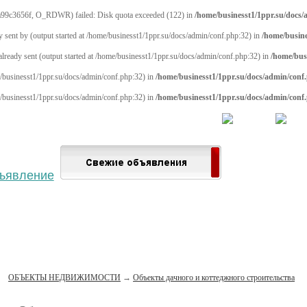
a99c3656f, O_RDWR) failed: Disk quota exceeded (122) in
/home/businesst1/1ppr.su/docs
y sent by (output started at /home/businesst1/1ppr.su/docs/admin/conf.php:32) in
/home/busine
 already sent (output started at /home/businesst1/1ppr.su/docs/admin/conf.php:32) in
/home/bus
me/businesst1/1ppr.su/docs/admin/conf.php:32) in
/home/businesst1/1ppr.su/docs/admin/conf
me/businesst1/1ppr.su/docs/admin/conf.php:32) in
/home/businesst1/1ppr.su/docs/admin/conf
 населённый пункт
Войти
Зарегистрироваться
ОБЪЕКТЫ НЕДВИЖИМОСТИ
→
Объекты дачного и коттеджного строительства