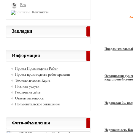
Rss
Контакты
З
Закладки
Продам земельный
Информация
Проект Производства Работ
Проект производства работ кранами
Оспаривание (уме
кадастровой стоим
Технологическая Карта
Платные услуги
Реклама на сайте
Ответы на вопросы
Недорогая 2к. ква
Пользовательское соглашение
Фото-объявления
Недвижимость Бли