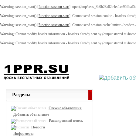
Warning
: session_start() [
function.session-start
]: open(/tmp/sess_3b0b28a82a4ec1ee952baf5
Warning
: session_start() [
function.session-start
]: Cannot send session cookie - headers alread
Warning
: session_start() [
function.session-start
]: Cannot send session cache limiter - headers
Warning
: Cannot modify header information - headers already sent by (output started at /ho
Warning
: Cannot modify header information - headers already sent by (output started at /ho
Выберите
Разделы
Свежие объявления
Добавить объявление
Расширенный поиск
Новости
Информеры