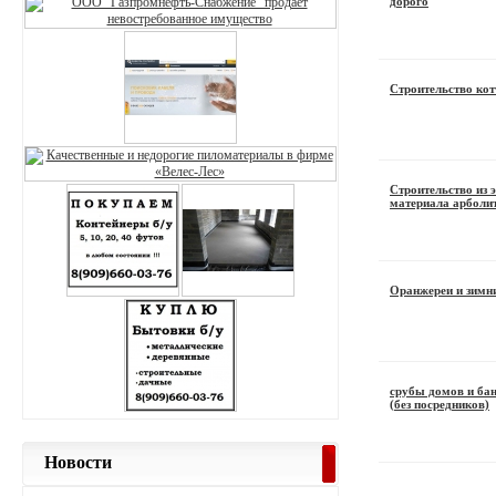
дорого
Строительство кот
Строительство из 
материала арболи
Оранжереи и зимни
срубы домов и бан
(без посредников)
Новости