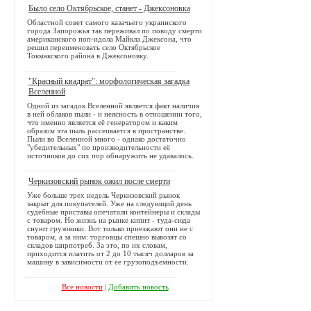
Было село Октябрьское, станет - Джексоновка
Областной совет самого казачьего украинского
города Запорожья так переживал по поводу смерти
американского поп-идола Майкла Джексона, что
решил переименовать село Октябрьское
Токмакского района в Джексоновку.
"Красный квадрат": морфологическая загадка
Вселенной
Одной из загадок Вселенной является факт наличия
в ней облаков пыли - и неясность в отношении того,
что именно является её генератором и каким
образом эта пыль рассеивается в пространстве.
Пыли во Вселенной много - однако достаточно
"убедительных" по производительности её
источников до сих пор обнаружить не удавалось.
Черкизовский рынок ожил после смерти
Уже больше трех недель Черкизовский рынок
закрыт для покупателей. Уже на следующий день
судебные приставы опечатали контейнеры и склады
с товаром. Но жизнь на рынке кипит - туда-сюда
снуют грузовики. Вот только приезжают они не с
товаром, а за ним: торговцы спешно вывозят со
складов ширпотреб. За это, по их словам,
приходится платить от 2 до 10 тысяч долларов за
машину в зависимости от ее грузоподъемности.
Все новости
|
Добавить новость