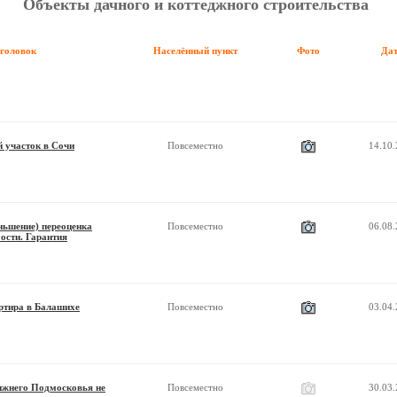
Объекты дачного и коттеджного строительства
аголовок
Населённый пункт
Фото
Да
 участок в Сочи
Повсеместно
14.10
ньшение) переоценка
Повсеместно
06.08
ости. Гарантия
ртира в Балашихе
Повсеместно
03.04
жнего Подмосковья не
Повсеместно
30.03