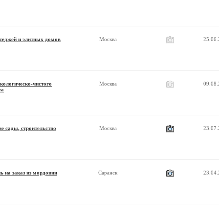
теджей и элитных домов
Москва
25.06
экологическо-чистого
Москва
09.08
та
е сады, строительство
Москва
23.07
ь на заказ из мордовии
Саранск
23.04