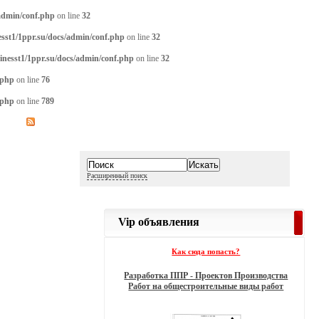
/admin/conf.php
on line
32
sst1/1ppr.su/docs/admin/conf.php
on line
32
inesst1/1ppr.su/docs/admin/conf.php
on line
32
.php
on line
76
.php
on line
789
Расширенный поиск
Vip объявления
Как сюда попасть?
Разработка ППР - Проектов Производства
Работ на общестроительные виды работ