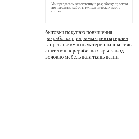
Мы предлагаем качественную разработку проектов
производства работ и технологических карт в
соотве...
бытовки
покупаю
повышения
разработка
программы
ленты
герлен
вторсырье
купить
материалы
текстиль
синтепон
переработка
сырье
завод
волокно
мебель
вата
ткань
ватин