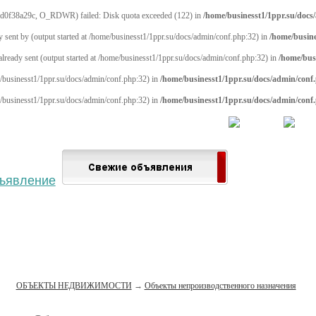
d0f38a29c, O_RDWR) failed: Disk quota exceeded (122) in
/home/businesst1/1ppr.su/docs
y sent by (output started at /home/businesst1/1ppr.su/docs/admin/conf.php:32) in
/home/busine
 already sent (output started at /home/businesst1/1ppr.su/docs/admin/conf.php:32) in
/home/bus
me/businesst1/1ppr.su/docs/admin/conf.php:32) in
/home/businesst1/1ppr.su/docs/admin/conf
me/businesst1/1ppr.su/docs/admin/conf.php:32) in
/home/businesst1/1ppr.su/docs/admin/conf
 населённый пункт
Войти
Зарегистрироваться
ОБЪЕКТЫ НЕДВИЖИМОСТИ
→
Объекты непроизводственного назначения