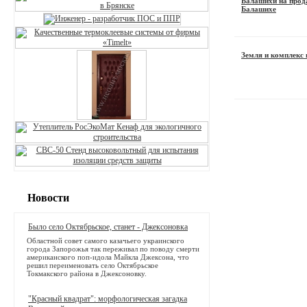
Балашихи на прод
Балашихе
Земля и комплекс и
Новости
Было село Октябрьское, станет - Джексоновка
Областной совет самого казачьего украинского
города Запорожья так переживал по поводу смерти
американского поп-идола Майкла Джексона, что
решил переименовать село Октябрьское
Токмакского района в Джексоновку.
"Красный квадрат": морфологическая загадка