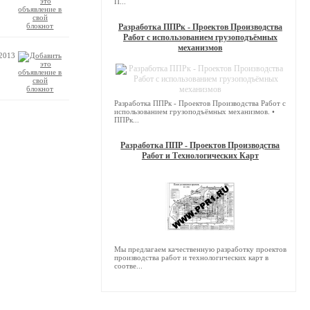
П...
Разработка ППРк - Проектов Производства
Работ с использованием грузоподъёмных
механизмов
.2013
Разработка ППРк - Проектов Производства Работ с
использованием грузоподъёмных механизмов. •
ППРк...
Разработка ППР - Проектов Производства
Работ и Технологических Карт
Мы предлагаем качественную разработку проектов
производства работ и технологических карт в
соотве...