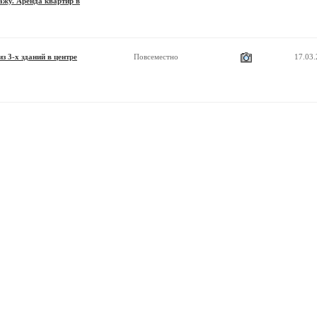
ажу. Аренда квартир в
з 3-х зданий в центре
Повсеместно
17.03