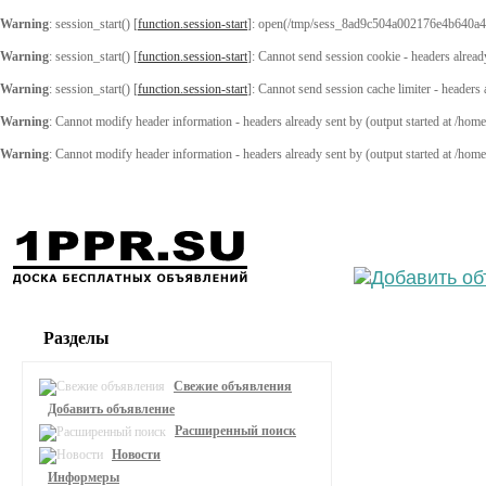
Warning
: session_start() [
function.session-start
]: open(/tmp/sess_8ad9c504a002176e4b640a4
Warning
: session_start() [
function.session-start
]: Cannot send session cookie - headers alread
Warning
: session_start() [
function.session-start
]: Cannot send session cache limiter - headers
Warning
: Cannot modify header information - headers already sent by (output started at /ho
Warning
: Cannot modify header information - headers already sent by (output started at /ho
Выберите
Разделы
Свежие объявления
Добавить объявление
Расширенный поиск
Новости
Информеры