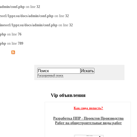
/admin/conf.php
on line
32
sst1/1ppr.su/docs/admin/conf.php
on line
32
inesst1/1ppr.su/docs/admin/conf.php
on line
32
.php
on line
76
.php
on line
789
Расширенный поиск
Vip объявления
Как сюда попасть?
Разработка ППР - Проектов Производства
Работ на общестроительные виды работ