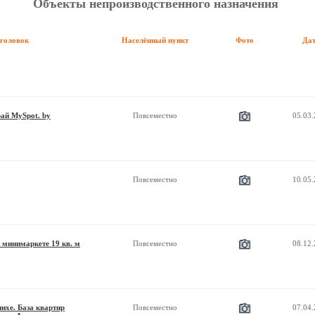
Объекты непроизводственного назначения
аголовок
Населённый пункт
Фото
Да
ай MySpot. by
Повсеместно
05.03
Повсеместно
10.05
 минимаркете 19 кв. м
Повсеместно
08.12
ихе. База квартир
Повсеместно
07.04