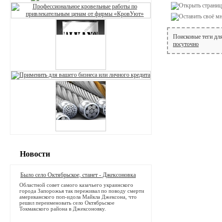
Поисковые теги дл
посуточно
Новости
Было село Октябрьское, станет - Джексоновка
Областной совет самого казачьего украинского
города Запорожья так переживал по поводу смерти
американского поп-идола Майкла Джексона, что
решил переименовать село Октябрьское
Токмакского района в Джексоновку.