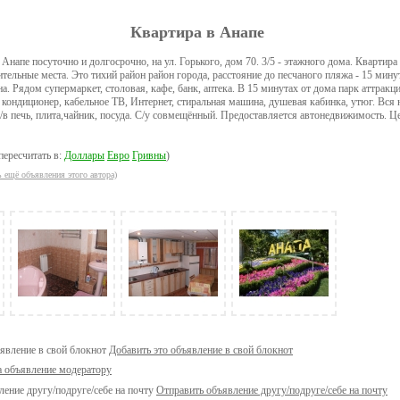
Квартира в Анапе
 Анапе посуточно и долгосрочно, на ул. Горького, дом 70. 3/5 - этажного дома. Квартира 
тельные места. Это тихий район район города, расстояние до песчаного пляжа - 15 мину
а. Рядом супермаркет, столовая, кафе, банк, аптека. В 15 минутах от дома парк аттракц
кондиционер, кабельное ТВ, Интернет, стиральная машина, душевая кабинка, утюг. Вся
/в печь, плита,чайник, посуда. С/у совмещённый. Предоставляется автонедвижимость. Це
пересчитать в:
Доллары
Евро
Гривны
)
ь ещё объявления этого автора)
Добавить это объявление в свой блокнот
а объявление модератору
Отправить объявление другу/подруге/себе на почту