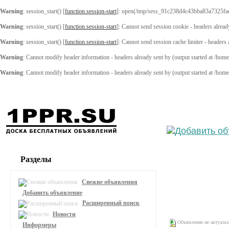
Warning
: session_start() [
function.session-start
]: open(/tmp/sess_91c238d4c43bba83a7325fa
Warning
: session_start() [
function.session-start
]: Cannot send session cookie - headers alread
Warning
: session_start() [
function.session-start
]: Cannot send session cache limiter - headers
Warning
: Cannot modify header information - headers already sent by (output started at /ho
Warning
: Cannot modify header information - headers already sent by (output started at /ho
Выберите
Разделы
Свежие объявления
Добавить объявление
Расширенный поиск
Новости
Объявление не актуаль
Информеры