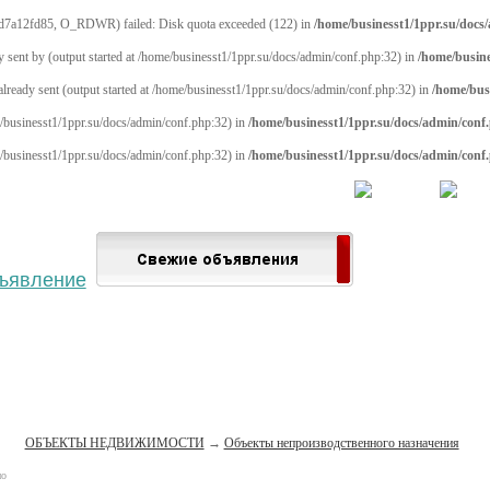
d7a12fd85, O_RDWR) failed: Disk quota exceeded (122) in
/home/businesst1/1ppr.su/docs
y sent by (output started at /home/businesst1/1ppr.su/docs/admin/conf.php:32) in
/home/busine
 already sent (output started at /home/businesst1/1ppr.su/docs/admin/conf.php:32) in
/home/bus
me/businesst1/1ppr.su/docs/admin/conf.php:32) in
/home/businesst1/1ppr.su/docs/admin/conf
me/businesst1/1ppr.su/docs/admin/conf.php:32) in
/home/businesst1/1ppr.su/docs/admin/conf
 населённый пункт
Войти
Зарегистрироваться
ОБЪЕКТЫ НЕДВИЖИМОСТИ
→
Объекты непроизводственного назначения
но