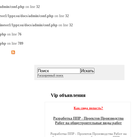
/admin/conf.php
on line
32
sst1/1ppr.su/docs/admin/conf.php
on line
32
inesst1/1ppr.su/docs/admin/conf.php
on line
32
.php
on line
76
.php
on line
789
Расширенный поиск
Vip объявления
Как сюда попасть?
Разработка ППР - Проектов Производства
Работ на общестроительные виды работ
Разработка ППР - Проектов Производства Работ на