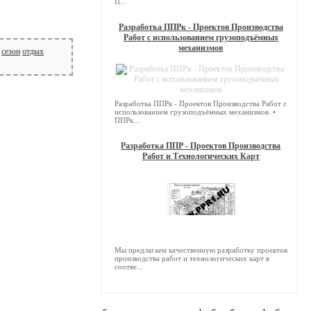
П...
Разработка ППРк - Проектов Производства
Работ с использованием грузоподъёмных
механизмов
сезон
отдых
Разработка ППРк - Проектов Производства Работ с
использованием грузоподъёмных механизмов. •
ППРк...
Разработка ППР - Проектов Производства
Работ и Технологических Карт
Мы предлагаем качественную разработку проектов
производства работ и технологических карт в
соотве...