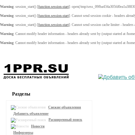
Warning
: session_start() [
function.session-start
]: open(/tmp/sess_09fba434a305fd0ea1a3883
Warning
: session_start() [
function.session-start
]: Cannot send session cookie - headers alread
Warning
: session_start() [
function.session-start
]: Cannot send session cache limiter - headers
Warning
: Cannot modify header information - headers already sent by (output started at /ho
Warning
: Cannot modify header information - headers already sent by (output started at /ho
Выберите
Разделы
Свежие объявления
Добавить объявление
Расширенный поиск
Новости
Информеры