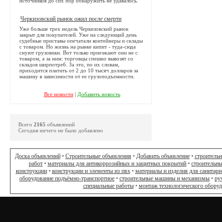
источников до сих пор обнаружить не удавалось.
Черкизовский рынок ожил после смерти
Уже больше трех недель Черкизовский рынок
закрыт для покупателей. Уже на следующий день
судебные приставы опечатали контейнеры и склады
с товаром. Но жизнь на рынке кипит - туда-сюда
снуют грузовики. Вот только приезжают они не с
товаром, а за ним: торговцы спешно вывозят со
складов ширпотреб. За это, по их словам,
приходится платить от 2 до 10 тысяч долларов за
машину в зависимости от ее грузоподъемности.
Все новости
|
Добавить новость
Всего
2165
объявлений
Сегодня ничего не было добавлено
Доска объявлений
•
Строительные объявления
•
Добавить объявление
•
строитель
работ
•
материалы для антикоррозийных и защитных покрытий
•
строительны
конструкции
•
конструкции и элементы из пвх
•
материалы и изделия для санитарн
оборудование подъёмно-транспортное
•
строительные машины и механизмы
•
ру
специальные работы
•
монтаж технологического обору