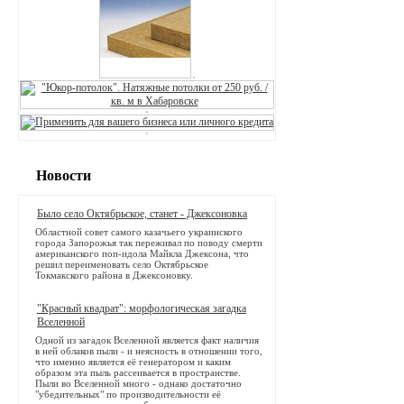
Новости
Было село Октябрьское, станет - Джексоновка
Областной совет самого казачьего украинского
города Запорожья так переживал по поводу смерти
американского поп-идола Майкла Джексона, что
решил переименовать село Октябрьское
Токмакского района в Джексоновку.
"Красный квадрат": морфологическая загадка
Вселенной
Одной из загадок Вселенной является факт наличия
в ней облаков пыли - и неясность в отношении того,
что именно является её генератором и каким
образом эта пыль рассеивается в пространстве.
Пыли во Вселенной много - однако достаточно
"убедительных" по производительности её