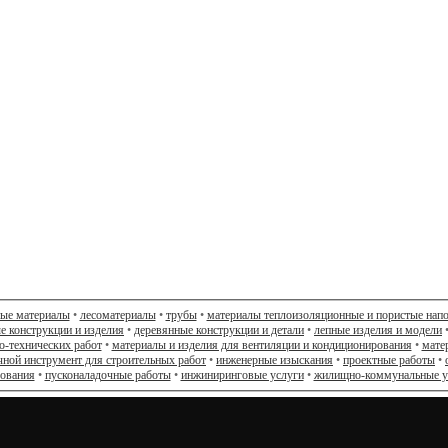
ные материалы
•
лесоматериалы
•
трубы
•
материалы теплоизоляционные и пористые нап
е конструкции и изделия
•
деревянные конструкции и детали
•
лепные изделия и модели
о-технических работ
•
материалы и изделия для вентиляции и кондиционирования
•
мате
чной инструмент для строительных работ
•
инженерные изыскания
•
проектные работы
•
дования
•
пусконаладочные работы
•
инжиниринговые услуги
•
жилищно-коммунальные у