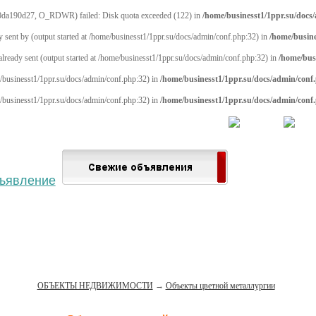
0da190d27, O_RDWR) failed: Disk quota exceeded (122) in
/home/businesst1/1ppr.su/docs
y sent by (output started at /home/businesst1/1ppr.su/docs/admin/conf.php:32) in
/home/busine
 already sent (output started at /home/businesst1/1ppr.su/docs/admin/conf.php:32) in
/home/bus
me/businesst1/1ppr.su/docs/admin/conf.php:32) in
/home/businesst1/1ppr.su/docs/admin/conf
me/businesst1/1ppr.su/docs/admin/conf.php:32) in
/home/businesst1/1ppr.su/docs/admin/conf
 населённый пункт
Войти
Зарегистрироваться
ОБЪЕКТЫ НЕДВИЖИМОСТИ
→
Объекты цветной металлургии