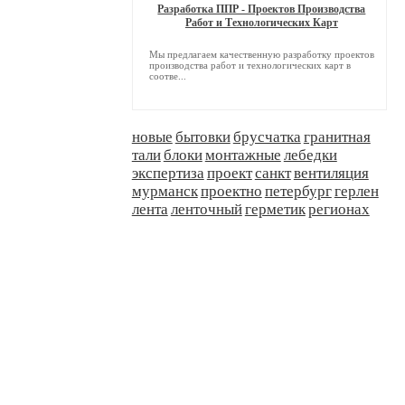
Разработка ППР - Проектов Производства
Работ и Технологических Карт
Мы предлагаем качественную разработку проектов
производства работ и технологических карт в
соотве...
новые
бытовки
брусчатка
гранитная
тали
блоки
монтажные
лебедки
экспертиза
проект
санкт
вентиляция
мурманск
проектно
петербург
герлен
лента
ленточный
герметик
регионах