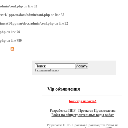
/admin/conf.php
on line
32
sst1/1ppr.su/docs/admin/conf.php
on line
32
inesst1/1ppr.su/docs/admin/conf.php
on line
32
.php
on line
76
.php
on line
789
Расширенный поиск
Vip объявления
Как сюда попасть?
Разработка ППР - Проектов Производства
Работ на общестроительные виды работ
Разработка ППР - Проектов Производства Работ на