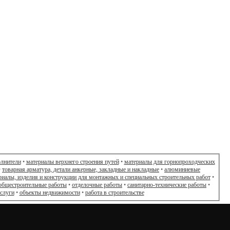
олнители
•
материалы верхнего строения путей
•
материалы для горнопроходческих
•
товарная арматура, детали анкерные, закладные и накладные
•
алюминиевые
риалы, изделия и конструкции для монтажных и специальных строительных работ
•
общестроительные работы
•
отделочные работы
•
санитарно-технические работы
•
слуги
•
объекты недвижимости
•
работа в строительстве