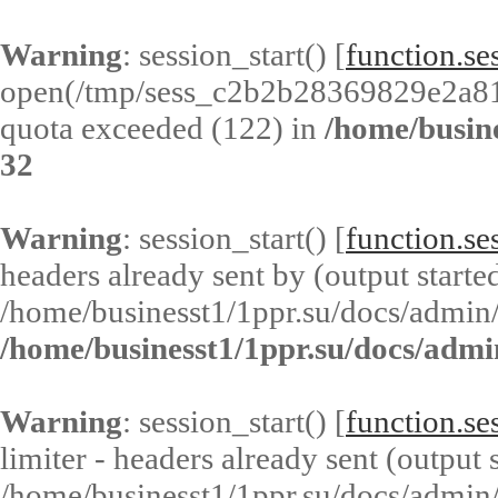
Warning
: session_start() [
function.ses
open(/tmp/sess_c2b2b28369829e2a8
quota exceeded (122) in
/home/busin
32
Warning
: session_start() [
function.ses
headers already sent by (output started
/home/businesst1/1ppr.su/docs/admin/
/home/businesst1/1ppr.su/docs/admi
Warning
: session_start() [
function.ses
limiter - headers already sent (output s
/home/businesst1/1ppr.su/docs/admin/