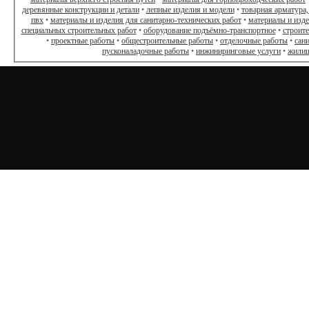
деревянные конструкции и детали
•
лепные изделия и модели
•
товарная арматура,
пвх
•
материалы и изделия для санитарно-технических работ
•
материалы и изд
специальных строительных работ
•
оборудование подъёмно-транспортное
•
строит
•
проектные работы
•
общестроительные работы
•
отделочные работы
•
сан
пусконаладочные работы
•
инжиниринговые услуги
•
жилищ