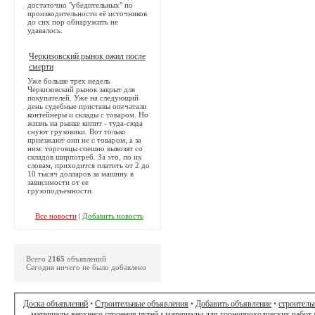
достаточно "убедительных" по
производительности её источников
до сих пор обнаружить не
удавалось.
Черкизовский рынок ожил после
смерти
Уже больше трех недель
Черкизовский рынок закрыт для
покупателей. Уже на следующий
день судебные приставы опечатали
контейнеры и склады с товаром. Но
жизнь на рынке кипит - туда-сюда
снуют грузовики. Вот только
приезжают они не с товаром, а за
ним: торговцы спешно вывозят со
складов ширпотреб. За это, по их
словам, приходится платить от 2 до
10 тысяч долларов за машину в
зависимости от ее
грузоподъемности.
Все новости
|
Добавить новость
Всего
2165
объявлений
Сегодня ничего не было добавлено
Доска объявлений
•
Строительные объявления
•
Добавить объявление
•
строитель
материалы верхнего строения путей
•
материалы для горнопроходческих работ