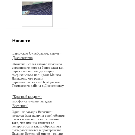
Новости
Было село Октябрьское, станет -
Джексоновка
Областной совет самого казачьего
украинского города Запорожья так
переживал по поводу смерти
американского поп-идола Майкла
Джексона, что решил
переименовать село Октябрьское
Токмакского района в Джексоновку.
"Красный квадрат":
морфологическая загадка
Вселенной
Одной из загадок Вселенной
является факт наличия в ней облаков
пыли - и неясность в отношении
того, что именно является её
генератором и каким образом эта
пыль рассеивается в пространстве.
Пыли во Вселенной много - однако