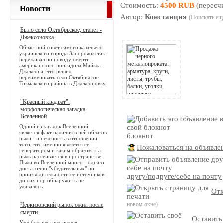
Стоимость:
4500 RUB
(пересч
Новости
Автор:
Констанция
(Поискать ещ
Было село Октябрьское, станет -
Джексоновка
Областной совет самого казачьего
украинского города Запорожья так
переживал по поводу смерти
американского поп-идола Майкла
Джексона, что решил
переименовать село Октябрьское
Токмакского района в Джексоновку.
"Красный квадрат":
морфологическая загадка
Вселенной
Одной из загадок Вселенной
является факт наличия в ней облаков
блокнот
пыли - и неясность в отношении
того, что именно является её
Пожаловаться на объявле
генератором и каким образом эта
пыль рассеивается в пространстве.
Пыли во Вселенной много - однако
достаточно "убедительных" по
производительности её источников
другу/подруге/себе на почту
до сих пор обнаружить не
удавалось.
Отк
новом окне)
Черкизовский рынок ожил после
смерти
Оставить
Уже больше трех недель