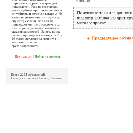
Черкизовский рынок закрыт для
покупателей. Уже на следующий
день судебные приставы опечатали
Поисковые теги для данного
контейнеры и склады с товаром. Но
жизнь на рынке кипит - туда-сюда
швеллер
катанка
квадрат
кр
снуют грузовики. Вот только
металлопрокат
приезжают они не с товаром, а за
ним: торговцы спешно вывозят со
складов ширпотреб. За это, по их
словам, приходится платить от 2 до
Предыдущее объяв
10 тысяч долларов за машину в
зависимости от ее
грузоподъемности.
Все новости
|
Добавить новость
Всего
2165
объявлений
Сегодня ничего не было добавлено