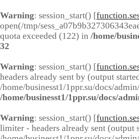
Warning
: session_start() [
function.ses
open(/tmp/sess_a07b9b327306343ea
quota exceeded (122) in
/home/busin
32
Warning
: session_start() [
function.ses
headers already sent by (output started
/home/businesst1/1ppr.su/docs/admin/
/home/businesst1/1ppr.su/docs/admi
Warning
: session_start() [
function.ses
limiter - headers already sent (output s
/home/businesst1/1ppr.su/docs/admin/