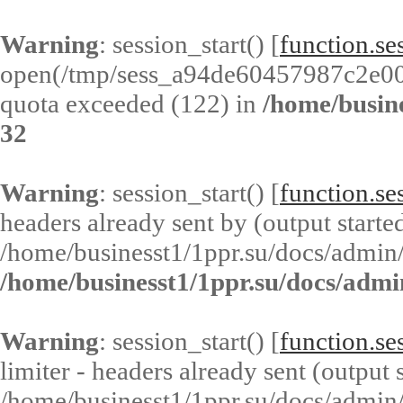
Warning
: session_start() [
function.ses
open(/tmp/sess_a94de60457987c2e0
quota exceeded (122) in
/home/busin
32
Warning
: session_start() [
function.ses
headers already sent by (output started
/home/businesst1/1ppr.su/docs/admin/
/home/businesst1/1ppr.su/docs/admi
Warning
: session_start() [
function.ses
limiter - headers already sent (output s
/home/businesst1/1ppr.su/docs/admin/