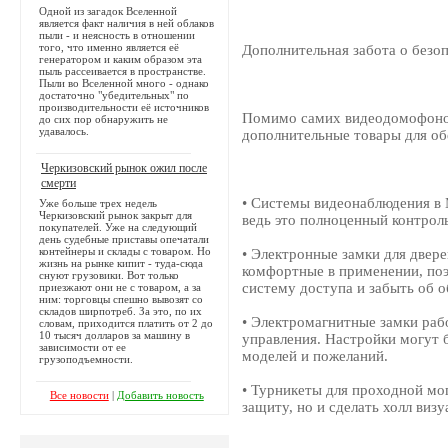
Одной из загадок Вселенной
является факт наличия в ней облаков
пыли - и неясность в отношении
того, что именно является её
Дополнительная забота о безо
генератором и каким образом эта
пыль рассеивается в пространстве.
Пыли во Вселенной много - однако
достаточно "убедительных" по
производительности её источников
Помимо самих видеодомофоно
до сих пор обнаружить не
удавалось.
дополнительные товары для об
Черкизовский рынок ожил после
смерти
• Системы видеонаблюдения в 
Уже больше трех недель
Черкизовский рынок закрыт для
ведь это полноценный контроль
покупателей. Уже на следующий
день судебные приставы опечатали
контейнеры и склады с товаром. Но
• Электронные замки для двер
жизнь на рынке кипит - туда-сюда
комфортные в применении, поэ
снуют грузовики. Вот только
систему доступа и забыть об 
приезжают они не с товаром, а за
ним: торговцы спешно вывозят со
складов ширпотреб. За это, по их
• Электромагнитные замки раб
словам, приходится платить от 2 до
10 тысяч долларов за машину в
управления. Настройки могут 
зависимости от ее
моделей и пожеланий.
грузоподъемности.
• Турникеты для проходной мо
Все новости
|
Добавить новость
защиту, но и сделать холл виз