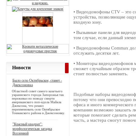
• Видеодомофоны CTV – это 
устройства, позволяющие ощу
входную зону.
• Вызывные панели для видеод
том случае, если данный элеме
• Видеодомофоны Commax дол
отслужить десятки лет.
• Мониторы видеодомофонов м
Новости
сможет случайным образом трес
стоит полностью заменить.
Было село Октябрьское, станет -
Джексоновка
Областной совет самого казачьего
Подобные наборы видеодомофо
украинского города Запорожья так
переживал по поводу смерти
потому что они превосходно п
американского поп-идола Майкла
офиса и иного коммерческого 
Джексона, что решил
переименовать село Октябрьское
компании возможно заказать 
Токмакского района в Джексоновку.
которые помогают сделать ре
часть, а мастера смогут помо
"Красный квадрат":
морфологическая загадка
Вселенной