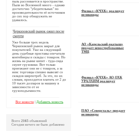
пыль рассеивается в пространстве.
Пыли во Вселенной много - однако
достаточно "убедительных" по
Филиал «КЧХК» реализует
производительности её источников
неликвиды
до сих пор обнаружить не
удавалось.
Черкизовский рынок ожил после
смерти
Уже больше трех недель
АО «Карельский окатыш»
Черкизовский рынок закрыт для
продает невостребованные
покупателей. Уже на следующий
ТМЦ
день судебные приставы опечатали
контейнеры и склады с товаром. Но
жизнь на рынке кипит - туда-сюда
снуют грузовики. Вот только
приезжают они не с товаром, а за
ним: торговцы спешно вывозят со
складов ширпотреб. За это, по их
Филиал «КЧХК» АО ОХК
словам, приходится платить от 2 до
УРАЛХИМ реализует
10 тысяч долларов за машину в
неликвиды
зависимости от ее
грузоподъемности.
Все новости
|
Добавить новость
ПАО «Северсталь» продает
неликвиды
Всего
2165
объявлений
Сегодня ничего не было добавлено