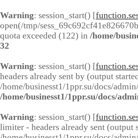
Warning
: session_start() [
function.ses
open(/tmp/sess_69c692cf41e826670
quota exceeded (122) in
/home/busin
32
Warning
: session_start() [
function.ses
headers already sent by (output started
/home/businesst1/1ppr.su/docs/admin/
/home/businesst1/1ppr.su/docs/admi
Warning
: session_start() [
function.ses
limiter - headers already sent (output s
/home/businesst1/1ppr.su/docs/admin/