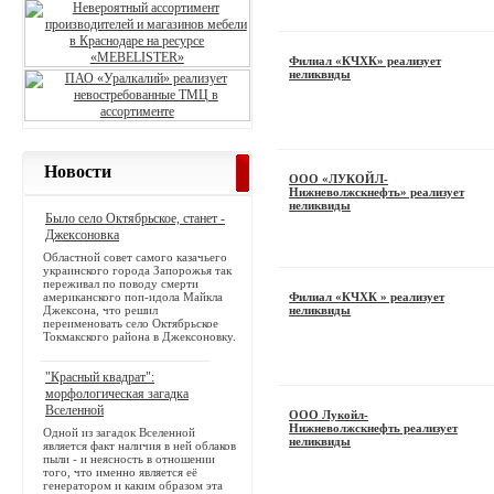
Филиал «КЧХК» реализует
неликвиды
Новости
ООО «ЛУКОЙЛ-
Нижневолжскнефть» реализует
неликвиды
Было село Октябрьское, станет -
Джексоновка
Областной совет самого казачьего
украинского города Запорожья так
переживал по поводу смерти
американского поп-идола Майкла
Филиал «КЧХК » реализует
Джексона, что решил
неликвиды
переименовать село Октябрьское
Токмакского района в Джексоновку.
"Красный квадрат":
морфологическая загадка
Вселенной
ООО Лукойл-
Нижневолжскнефть реализует
Одной из загадок Вселенной
неликвиды
является факт наличия в ней облаков
пыли - и неясность в отношении
того, что именно является её
генератором и каким образом эта