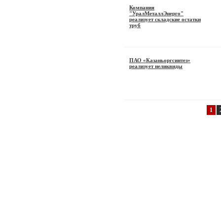
Компания
"УралМеталлЭнерго"
реализует складские остатки
труб
ПАО «Казаньоргсинтез»
реализует неликвиды
1