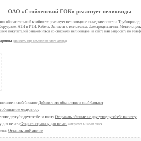
ОАО «Стойленский ГОК» реализует неликвиды
но-обогатительный комбинат» реализует неликвидные складские остатки: Трубопроводн
орудовие, АТИ и РТИ, Кабель, Запчасти к тепловозам, Электродвигатели, Металлопрок
аем покупателей ознакомиться со списками неликвидов на сайте или запросить по телеф
дровна
(Поискать ещё объявления этого автора)
Добавить это объявление в свой блокнот
а объявление модератору
Отправить объявление другу/подруге/себе на почту
Открыть страницу для печати
(откроется в новом окне)
Оставить своё мнение