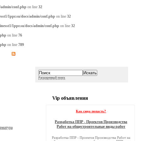
s/admin/conf.php
on line
32
sst1/1ppr.su/docs/admin/conf.php
on line
32
inesst1/1ppr.su/docs/admin/conf.php
on line
32
.php
on line
76
.php
on line
789
Расширенный поиск
Vip объявления
Как сюда попасть?
Разработка ППР - Проектов Производства
Работ на общестроительные виды работ
рматура
Разработка ППР - Проектов Производства Работ на