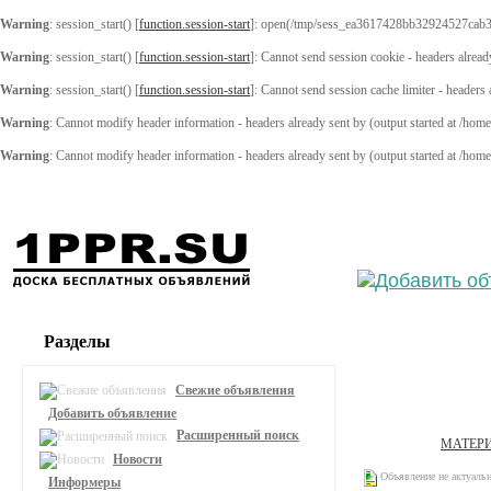
Warning
: session_start() [
function.session-start
]: open(/tmp/sess_ea3617428bb32924527cab3
Warning
: session_start() [
function.session-start
]: Cannot send session cookie - headers alread
Warning
: session_start() [
function.session-start
]: Cannot send session cache limiter - headers
Warning
: Cannot modify header information - headers already sent by (output started at /ho
Warning
: Cannot modify header information - headers already sent by (output started at /ho
Выберите
Разделы
Свежие объявления
Добавить объявление
Расширенный поиск
МАТЕРИ
Новости
Объявление не актуаль
Информеры