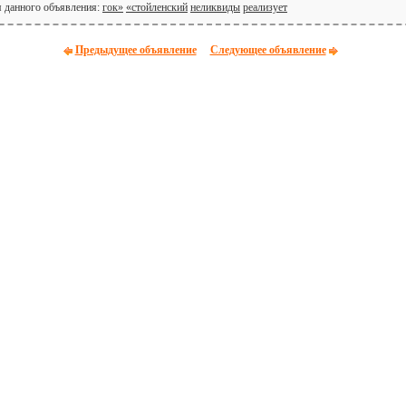
я данного объявления:
гок»
«стойленский
неликвиды
реализует
Предыдущее объявление
Следующее объявление