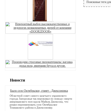
Поисковые теги дл
Новости
Было село Октябрьское, станет - Джексоновка
Областной совет самого казачьего украинского
города Запорожья так переживал по поводу смерти
американского поп-идола Майкла Джексона, что
решил переименовать село Октябрьское
Токмакского района в Джексоновку.