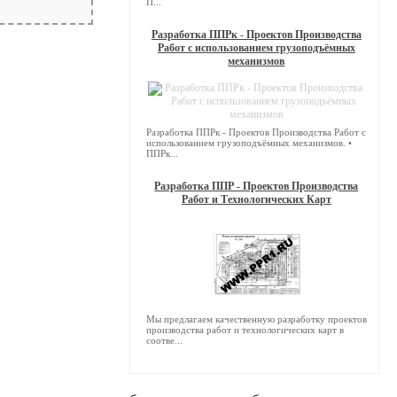
П...
Разработка ППРк - Проектов Производства
Работ с использованием грузоподъёмных
механизмов
Разработка ППРк - Проектов Производства Работ с
использованием грузоподъёмных механизмов. •
ППРк...
Разработка ППР - Проектов Производства
Работ и Технологических Карт
Мы предлагаем качественную разработку проектов
производства работ и технологических карт в
соотве...