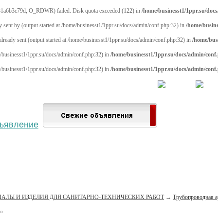
1a6b3c79d, O_RDWR) failed: Disk quota exceeded (122) in
/home/businesst1/1ppr.su/doc
y sent by (output started at /home/businesst1/1ppr.su/docs/admin/conf.php:32) in
/home/busine
 already sent (output started at /home/businesst1/1ppr.su/docs/admin/conf.php:32) in
/home/bus
me/businesst1/1ppr.su/docs/admin/conf.php:32) in
/home/businesst1/1ppr.su/docs/admin/conf
me/businesst1/1ppr.su/docs/admin/conf.php:32) in
/home/businesst1/1ppr.su/docs/admin/conf
 населённый пункт
Войти
Зарегистрироваться
АЛЫ И ИЗДЕЛИЯ ДЛЯ САНИТАРНО-ТЕХНИЧЕСКИХ РАБОТ
→
Трубопроводная а
но