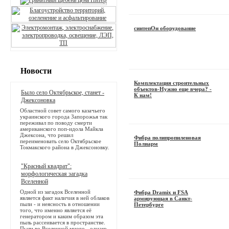
синтепОн оборудование
Новости
Комплектация строительных
объектов-Нужно еще вчера? -
Было село Октябрьское, станет -
К нам!
Джексоновка
Областной совет самого казачьего
украинского города Запорожья так
переживал по поводу смерти
американского поп-идола Майкла
Джексона, что решил
Фибра полипропиленовая
переименовать село Октябрьское
Полиарм
Токмакского района в Джексоновку.
"Красный квадрат":
морфологическая загадка
Вселенной
Одной из загадок Вселенной
Фибра Dramix и FSA
является факт наличия в ней облаков
армирующая в Санкт-
пыли - и неясность в отношении
Петербурге
того, что именно является её
генератором и каким образом эта
пыль рассеивается в пространстве.
Пыли во Вселенной много - однако