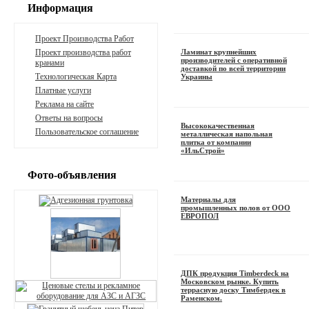
Информация
Проект Производства Работ
Проект производства работ
Ламинат крупнейших
производителей с оперативной
кранами
доставкой по всей территории
Технологическая Карта
Украины
Платные услуги
Реклама на сайте
Ответы на вопросы
Высококачественная
Пользовательское соглашение
металлическая напольная
плитка от компании
«ИльСтрой»
Фото-объявления
Материалы для
промышленных полов от ООО
ЕВРОПОЛ
ДПК продукция Timberdeck на
Московском рынке. Купить
террасную доску Тимбердек в
Раменском.