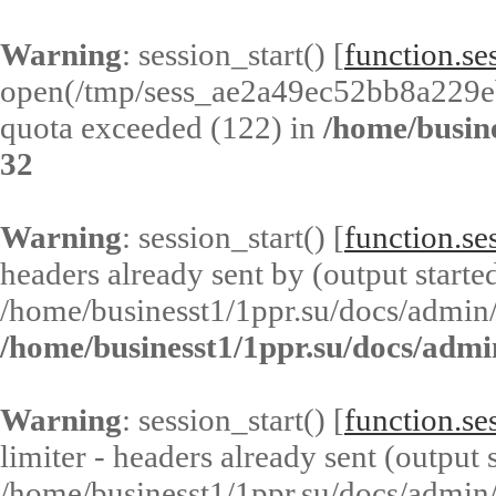
Warning
: session_start() [
function.ses
open(/tmp/sess_ae2a49ec52bb8a229e
quota exceeded (122) in
/home/busin
32
Warning
: session_start() [
function.ses
headers already sent by (output started
/home/businesst1/1ppr.su/docs/admin/
/home/businesst1/1ppr.su/docs/admi
Warning
: session_start() [
function.ses
limiter - headers already sent (output s
/home/businesst1/1ppr.su/docs/admin/