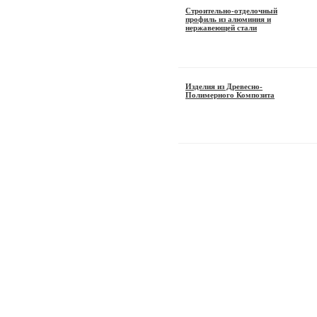
Строительно-отделочный
профиль из алюминия и
нержавеющей стали
Изделия из Древесно-
Полимерного Композита