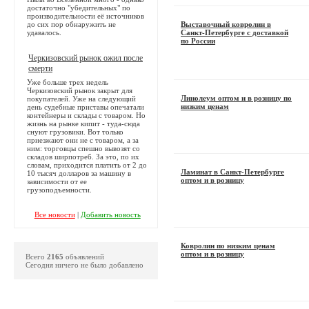
достаточно "убедительных" по
производительности её источников
до сих пор обнаружить не
Выставочный ковролин в
удавалось.
Санкт-Петербурге с доставкой
по России
Черкизовский рынок ожил после
смерти
Уже больше трех недель
Черкизовский рынок закрыт для
Линолеум оптом и в розницу по
покупателей. Уже на следующий
низким ценам
день судебные приставы опечатали
контейнеры и склады с товаром. Но
жизнь на рынке кипит - туда-сюда
снуют грузовики. Вот только
приезжают они не с товаром, а за
ним: торговцы спешно вывозят со
складов ширпотреб. За это, по их
словам, приходится платить от 2 до
Ламинат в Санкт-Петербурге
10 тысяч долларов за машину в
оптом и в розницу
зависимости от ее
грузоподъемности.
Все новости
|
Добавить новость
Ковролин по низким ценам
оптом и в розницу
Всего
2165
объявлений
Сегодня ничего не было добавлено