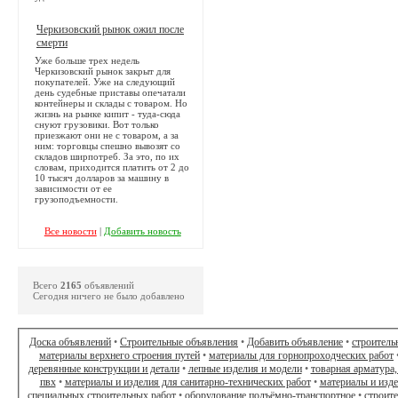
Черкизовский рынок ожил после
смерти
Уже больше трех недель
Черкизовский рынок закрыт для
покупателей. Уже на следующий
день судебные приставы опечатали
контейнеры и склады с товаром. Но
жизнь на рынке кипит - туда-сюда
снуют грузовики. Вот только
приезжают они не с товаром, а за
ним: торговцы спешно вывозят со
складов ширпотреб. За это, по их
словам, приходится платить от 2 до
10 тысяч долларов за машину в
зависимости от ее
грузоподъемности.
Все новости
|
Добавить новость
Всего
2165
объявлений
Сегодня ничего не было добавлено
Доска объявлений
•
Строительные объявления
•
Добавить объявление
•
строитель
материалы верхнего строения путей
•
материалы для горнопроходческих работ
деревянные конструкции и детали
•
лепные изделия и модели
•
товарная арматура,
пвх
•
материалы и изделия для санитарно-технических работ
•
материалы и изд
специальных строительных работ
•
оборудование подъёмно-транспортное
•
строит