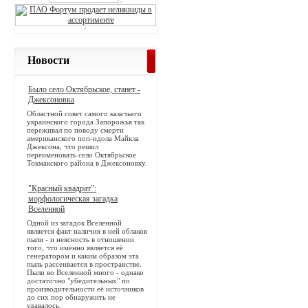
Новости
Было село Октябрьское, станет -
Джексоновка
Областной совет самого казачьего
украинского города Запорожья так
переживал по поводу смерти
американского поп-идола Майкла
Джексона, что решил
переименовать село Октябрьское
Токмакского района в Джексоновку.
"Красный квадрат":
морфологическая загадка
Вселенной
Одной из загадок Вселенной
является факт наличия в ней облаков
пыли - и неясность в отношении
того, что именно является её
генератором и каким образом эта
пыль рассеивается в пространстве.
Пыли во Вселенной много - однако
достаточно "убедительных" по
производительности её источников
до сих пор обнаружить не
удавалось.