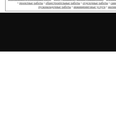
•
проектные работы
•
общестроительные работы
•
отделочные работы
•
сан
пусконаладочные работы
•
инжиниринговые услуги
•
жилищ