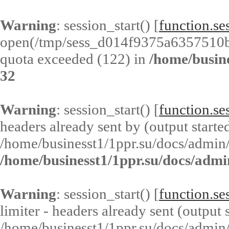
Warning
: session_start() [
function.ses
open(/tmp/sess_d014f9375a6357510
quota exceeded (122) in
/home/busin
32
Warning
: session_start() [
function.ses
headers already sent by (output started
/home/businesst1/1ppr.su/docs/admin/
/home/businesst1/1ppr.su/docs/admi
Warning
: session_start() [
function.ses
limiter - headers already sent (output s
/home/businesst1/1ppr.su/docs/admin/