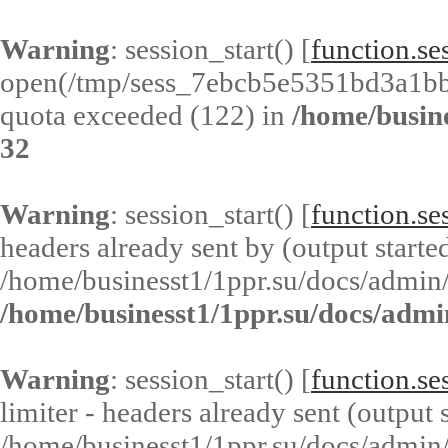
Warning
: session_start() [
function.ses
open(/tmp/sess_7ebcb5e5351bd3a1b
quota exceeded (122) in
/home/busin
32
Warning
: session_start() [
function.ses
headers already sent by (output started
/home/businesst1/1ppr.su/docs/admin/
/home/businesst1/1ppr.su/docs/admi
Warning
: session_start() [
function.ses
limiter - headers already sent (output s
/home/businesst1/1ppr.su/docs/admin/