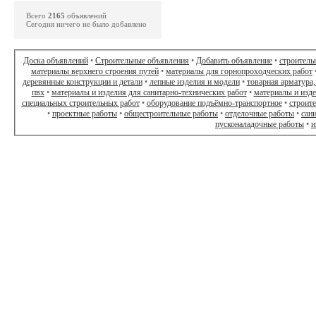
Всего
2165
объявлений
Сегодня ничего не было добавлено
Доска объявлений
•
Строительные объявления
•
Добавить объявление
•
строитель
материалы верхнего строения путей
•
материалы для горнопроходческих работ
деревянные конструкции и детали
•
лепные изделия и модели
•
товарная арматура,
пвх
•
материалы и изделия для санитарно-технических работ
•
материалы и изд
специальных строительных работ
•
оборудование подъёмно-транспортное
•
строит
•
проектные работы
•
общестроительные работы
•
отделочные работы
•
сан
пусконаладочные работы
•
и