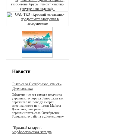
Новости
Было село Октябрьское, станет -
Джексоновка
Областной совет самого казачьего
украинского города Запорожья так
переживал по поводу смерти
американского поп-идола Майкла
Джексона, что решил
переименовать село Октябрьское
Токмакского района в Джексоновку.
"Красный квадрат":
морфологическая загадка