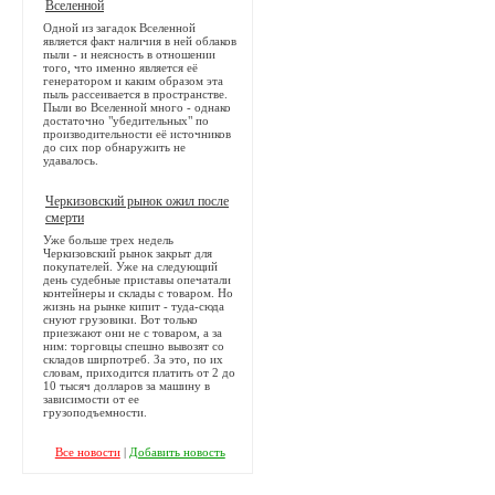
Вселенной
Одной из загадок Вселенной
является факт наличия в ней облаков
пыли - и неясность в отношении
того, что именно является её
генератором и каким образом эта
пыль рассеивается в пространстве.
Пыли во Вселенной много - однако
достаточно "убедительных" по
производительности её источников
до сих пор обнаружить не
удавалось.
Черкизовский рынок ожил после
смерти
Уже больше трех недель
Черкизовский рынок закрыт для
покупателей. Уже на следующий
день судебные приставы опечатали
контейнеры и склады с товаром. Но
жизнь на рынке кипит - туда-сюда
снуют грузовики. Вот только
приезжают они не с товаром, а за
ним: торговцы спешно вывозят со
складов ширпотреб. За это, по их
словам, приходится платить от 2 до
10 тысяч долларов за машину в
зависимости от ее
грузоподъемности.
Все новости
|
Добавить новость