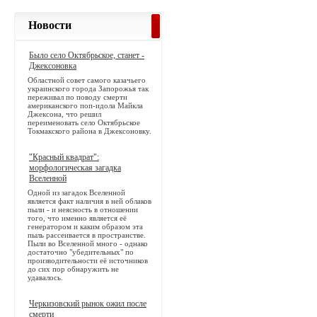
Новости
Было село Октябрьское, станет -
Джексоновка
Областной совет самого казачьего
украинского города Запорожья так
переживал по поводу смерти
американского поп-идола Майкла
Джексона, что решил
переименовать село Октябрьское
Токмакского района в Джексоновку.
"Красный квадрат":
морфологическая загадка
Вселенной
Одной из загадок Вселенной
является факт наличия в ней облаков
пыли - и неясность в отношении
того, что именно является её
генератором и каким образом эта
пыль рассеивается в пространстве.
Пыли во Вселенной много - однако
достаточно "убедительных" по
производительности её источников
до сих пор обнаружить не
удавалось.
Черкизовский рынок ожил после
смерти