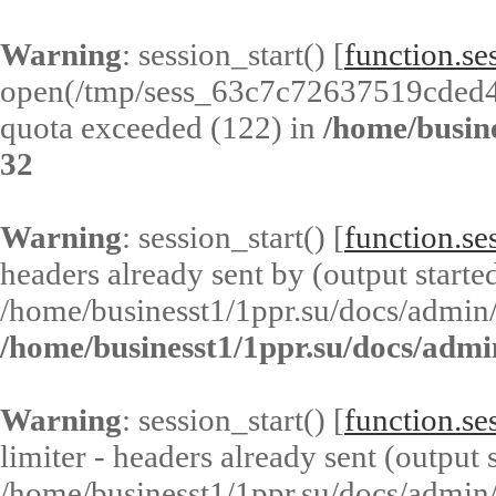
Warning
: session_start() [
function.ses
open(/tmp/sess_63c7c72637519cded
quota exceeded (122) in
/home/busin
32
Warning
: session_start() [
function.ses
headers already sent by (output started
/home/businesst1/1ppr.su/docs/admin/
/home/businesst1/1ppr.su/docs/admi
Warning
: session_start() [
function.ses
limiter - headers already sent (output s
/home/businesst1/1ppr.su/docs/admin/