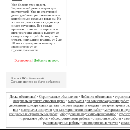
Уже больше трех недель
Черкизовский рынок закрыт для
покупателей. Уже на следующий
день судебные приставы опечатали
контейнеры и склады с товаром. Но
жизнь на рынке кипит - туда-сюда
снуют грузовики. Вот только
приезжают они не с товаром, а за
ним: торговцы спешно вывозят со
складов ширпотреб. За это, по их
словам, приходится платить от 2 до
10 тысяч долларов за машину в
зависимости от ее
грузоподъемности.
Все новости
|
Добавить новость
Всего
2165
объявлений
Сегодня ничего не было добавлено
Доска объявлений
•
Строительные объявления
•
Добавить объявление
•
строитель
материалы верхнего строения путей
•
материалы для горнопроходческих работ
деревянные конструкции и детали
•
лепные изделия и модели
•
товарная арматура,
пвх
•
материалы и изделия для санитарно-технических работ
•
материалы и изд
специальных строительных работ
•
оборудование подъёмно-транспортное
•
строит
•
проектные работы
•
общестроительные работы
•
отделочные работы
•
сан
пусконаладочные работы
•
инжиниринговые услуги
•
жилищ