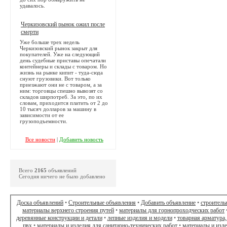
удавалось.
Черкизовский рынок ожил после
смерти
Уже больше трех недель
Черкизовский рынок закрыт для
покупателей. Уже на следующий
день судебные приставы опечатали
контейнеры и склады с товаром. Но
жизнь на рынке кипит - туда-сюда
снуют грузовики. Вот только
приезжают они не с товаром, а за
ним: торговцы спешно вывозят со
складов ширпотреб. За это, по их
словам, приходится платить от 2 до
10 тысяч долларов за машину в
зависимости от ее
грузоподъемности.
Все новости
|
Добавить новость
Всего
2165
объявлений
Сегодня ничего не было добавлено
Доска объявлений
•
Строительные объявления
•
Добавить объявление
•
строитель
материалы верхнего строения путей
•
материалы для горнопроходческих работ
деревянные конструкции и детали
•
лепные изделия и модели
•
товарная арматура,
пвх
•
материалы и изделия для санитарно-технических работ
•
материалы и изд