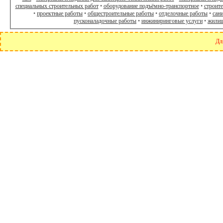
специальных строительных работ
•
оборудование подъёмно-транспортное
•
строит
•
проектные работы
•
общестроительные работы
•
отделочные работы
•
сан
пусконаладочные работы
•
инжиниринговые услуги
•
жилищ
Дл