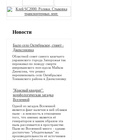
Новости
Было село Октябрьское, станет -
Джексоновка
Областной совет самого казачьего
украинского города Запорожья так
переживал по поводу смерти
американского поп-идола Майкла
Джексона, что решил
переименовать село Октябрьское
Токмакского района в Джексоновку.
"Красный квадрат":
морфологическая загадка
Вселенной
Одной из загадок Вселенной
является факт наличия в ней облаков
пыли - и неясность в отношении
того, что именно является её
генератором и каким образом эта
пыль рассеивается в пространстве.
Пыли во Вселенной много - однако
достаточно "убедительных" по
производительности её источников
до сих пор обнаружить не