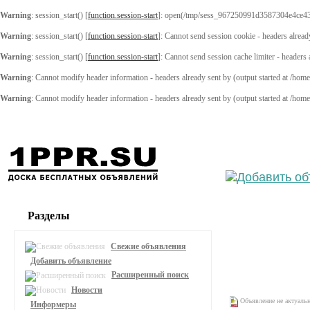
Warning
: session_start() [
function.session-start
]: open(/tmp/sess_967250991d3587304e4ce43
Warning
: session_start() [
function.session-start
]: Cannot send session cookie - headers alread
Warning
: session_start() [
function.session-start
]: Cannot send session cache limiter - headers
Warning
: Cannot modify header information - headers already sent by (output started at /ho
Warning
: Cannot modify header information - headers already sent by (output started at /ho
Выберите
Разделы
Свежие объявления
Добавить объявление
Расширенный поиск
Новости
Объявление не актуаль
Информеры