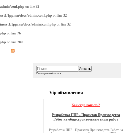
/admin/conf.php
on line
32
sst1/1ppr.su/docs/admin/conf.php
on line
32
inesst1/1ppr.su/docs/admin/conf.php
on line
32
.php
on line
76
.php
on line
789
Расширенный поиск
Vip объявления
Как сюда попасть?
Разработка ППР - Проектов Производства
Работ на общестроительные виды работ
Разработка ППР - Проектов Производства Работ на