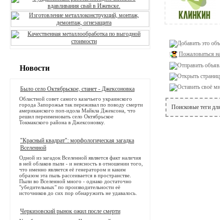
Пожаловаться н
Новости
Было село Октябрьское, станет - Джексоновка
Областной совет самого казачьего украинского
города Запорожья так переживал по поводу смерти
Поисковые теги дл
американского поп-идола Майкла Джексона, что
решил переименовать село Октябрьское
Токмакского района в Джексоновку.
"Красный квадрат": морфологическая загадка
Вселенной
Одной из загадок Вселенной является факт наличия
в ней облаков пыли - и неясность в отношении того,
что именно является её генератором и каким
образом эта пыль рассеивается в пространстве.
Пыли во Вселенной много - однако достаточно
"убедительных" по производительности её
источников до сих пор обнаружить не удавалось.
Черкизовский рынок ожил после смерти