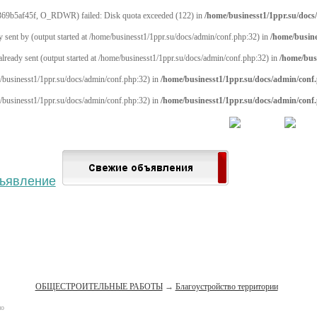
69b5af45f, O_RDWR) failed: Disk quota exceeded (122) in
/home/businesst1/1ppr.su/docs
y sent by (output started at /home/businesst1/1ppr.su/docs/admin/conf.php:32) in
/home/busine
 already sent (output started at /home/businesst1/1ppr.su/docs/admin/conf.php:32) in
/home/bus
me/businesst1/1ppr.su/docs/admin/conf.php:32) in
/home/businesst1/1ppr.su/docs/admin/conf
me/businesst1/1ppr.su/docs/admin/conf.php:32) in
/home/businesst1/1ppr.su/docs/admin/conf
 населённый пункт
Войти
Зарегистрироваться
ОБЩЕСТРОИТЕЛЬНЫЕ РАБОТЫ
→
Благоустройство территории
но