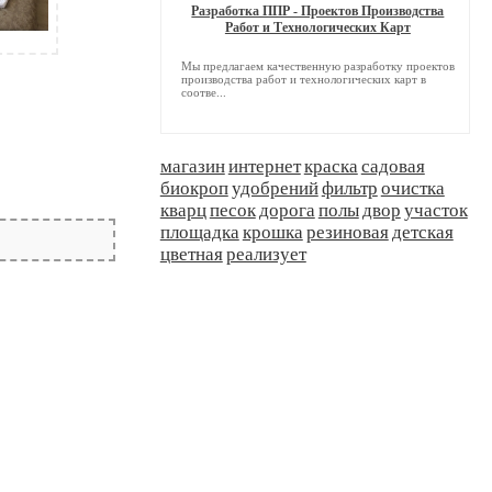
Разработка ППР - Проектов Производства
Работ и Технологических Карт
Мы предлагаем качественную разработку проектов
производства работ и технологических карт в
соотве...
магазин
интернет
краска
садовая
биокроп
удобрений
фильтр
очистка
кварц
песок
дорога
полы
двор
участок
площадка
крошка
резиновая
детская
цветная
реализует