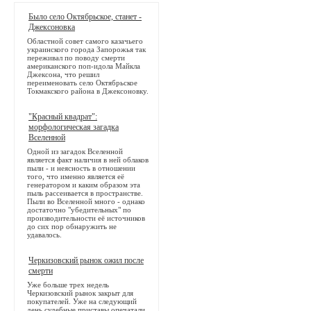
Было село Октябрьское, станет -
Джексоновка
Областной совет самого казачьего
украинского города Запорожья так
переживал по поводу смерти
американского поп-идола Майкла
Джексона, что решил
переименовать село Октябрьское
Токмакского района в Джексоновку.
"Красный квадрат":
морфологическая загадка
Вселенной
Одной из загадок Вселенной
является факт наличия в ней облаков
пыли - и неясность в отношении
того, что именно является её
генератором и каким образом эта
пыль рассеивается в пространстве.
Пыли во Вселенной много - однако
достаточно "убедительных" по
производительности её источников
до сих пор обнаружить не
удавалось.
Черкизовский рынок ожил после
смерти
Уже больше трех недель
Черкизовский рынок закрыт для
покупателей. Уже на следующий
день судебные приставы опечатали