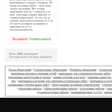
контейнеры и склады с товаром. Но
жизнь на рынке кипит - туда-сюда
снуют грузовики. Вот только
приезжают они не с товаром, а за
ним: торговцы спешно вывозят со
складов ширпотреб. За это, по их
словам, приходится платить от 2 до
10 тысяч долларов за машину в
зависимости от ее
грузоподъемности.
Все новости
|
Добавить новость
Всего
2165
объявлений
Сегодня ничего не было добавлено
Доска объявлений
•
Строительные объявления
•
Добавить объявление
•
строитель
материалы верхнего строения путей
•
материалы для горнопроходческих работ
деревянные конструкции и детали
•
лепные изделия и модели
•
товарная арматура,
пвх
•
материалы и изделия для санитарно-технических работ
•
материалы и изд
специальных строительных работ
•
оборудование подъёмно-транспортное
•
строит
•
проектные работы
•
общестроительные работы
•
отделочные работы
•
сан
пусконаладочные работы
•
инжиниринговые услуги
•
жилищ