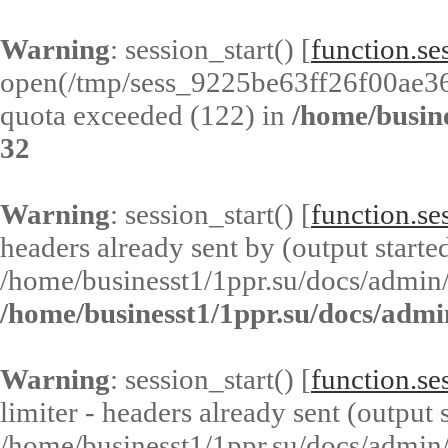
Warning
: session_start() [
function.ses
open(/tmp/sess_9225be63ff26f00ae3
quota exceeded (122) in
/home/busin
32
Warning
: session_start() [
function.ses
headers already sent by (output started
/home/businesst1/1ppr.su/docs/admin/
/home/businesst1/1ppr.su/docs/admi
Warning
: session_start() [
function.ses
limiter - headers already sent (output s
/home/businesst1/1ppr.su/docs/admin/