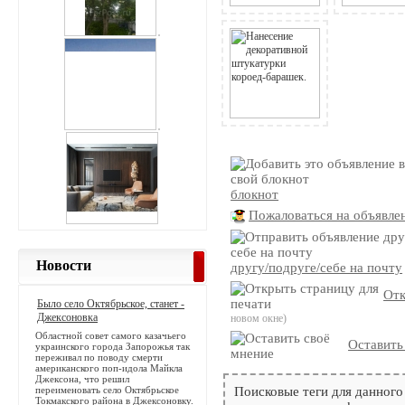
блокнот
Пожаловаться на объявле
Новости
другу/подруге/себе на почту
Отк
Было село Октябрьское, станет -
Джексоновка
новом окне)
Областной совет самого казачьего
Оставить
украинского города Запорожья так
переживал по поводу смерти
американского поп-идола Майкла
Джексона, что решил
переименовать село Октябрьское
Поисковые теги для данного
Токмакского района в Джексоновку.