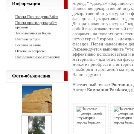
Информация
короед " «дождь» «барашек»; -
Нанесение декоративной штук
декоративной штукатурки на фа
Проект Производства Работ
фасадов; - Декоративная отделк
Проект производства работ
Декоративная штукатурка " ко
кранами
собой высококачественный стр
Технологическая Карта
создавать на поверхности сте
штукатурка " короед " «дождь
Платные услуги
фасадов. Перед нанесением де
Реклама на сайте
Рекомендуется выполнить "уте
Ответы на вопросы
эффективно использоваться и
Пользовательское соглашение
материалы: - для отделки фаса
можете приобрести в интернет
с выбором и доставкой материа
Ваши задумки
Фото-объявления
Населенный пункт:
Ростов-на
Автор:
Компания РосФасад
(