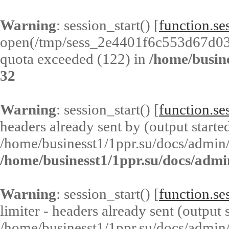
Warning
: session_start() [
function.ses
open(/tmp/sess_2e4401f6c553d67d0
quota exceeded (122) in
/home/busin
32
Warning
: session_start() [
function.ses
headers already sent by (output started
/home/businesst1/1ppr.su/docs/admin/
/home/businesst1/1ppr.su/docs/admi
Warning
: session_start() [
function.ses
limiter - headers already sent (output s
/home/businesst1/1ppr.su/docs/admin/