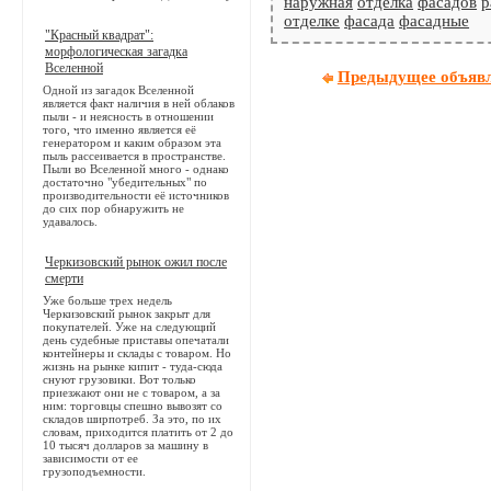
наружная
отделка
фасадов
р
отделке
фасада
фасадные
"Красный квадрат":
морфологическая загадка
Вселенной
Предыдущее объяв
Одной из загадок Вселенной
является факт наличия в ней облаков
пыли - и неясность в отношении
того, что именно является её
генератором и каким образом эта
пыль рассеивается в пространстве.
Пыли во Вселенной много - однако
достаточно "убедительных" по
производительности её источников
до сих пор обнаружить не
удавалось.
Черкизовский рынок ожил после
смерти
Уже больше трех недель
Черкизовский рынок закрыт для
покупателей. Уже на следующий
день судебные приставы опечатали
контейнеры и склады с товаром. Но
жизнь на рынке кипит - туда-сюда
снуют грузовики. Вот только
приезжают они не с товаром, а за
ним: торговцы спешно вывозят со
складов ширпотреб. За это, по их
словам, приходится платить от 2 до
10 тысяч долларов за машину в
зависимости от ее
грузоподъемности.