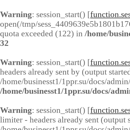
Warning
: session_start() [
function.ses
open(/tmp/sess_4409639e5b1801b17
quota exceeded (122) in
/home/busin
32
Warning
: session_start() [
function.ses
headers already sent by (output started
/home/businesst1/1ppr.su/docs/admin/
/home/businesst1/1ppr.su/docs/admi
Warning
: session_start() [
function.ses
limiter - headers already sent (output s
/home/businesst1/1ppr.su/docs/admin/