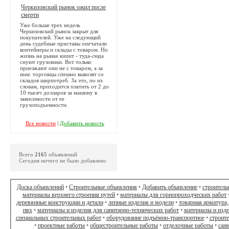
Черкизовский рынок ожил после
смерти
Уже больше трех недель
Черкизовский рынок закрыт для
покупателей. Уже на следующий
день судебные приставы опечатали
контейнеры и склады с товаром. Но
жизнь на рынке кипит - туда-сюда
снуют грузовики. Вот только
приезжают они не с товаром, а за
ним: торговцы спешно вывозят со
складов ширпотреб. За это, по их
словам, приходится платить от 2 до
10 тысяч долларов за машину в
зависимости от ее
грузоподъемности.
Все новости
|
Добавить новость
Всего
2165
объявлений
Сегодня ничего не было добавлено
Доска объявлений
•
Строительные объявления
•
Добавить объявление
•
строитель
материалы верхнего строения путей
•
материалы для горнопроходческих работ
деревянные конструкции и детали
•
лепные изделия и модели
•
товарная арматура,
пвх
•
материалы и изделия для санитарно-технических работ
•
материалы и изд
специальных строительных работ
•
оборудование подъёмно-транспортное
•
строит
•
проектные работы
•
общестроительные работы
•
отделочные работы
•
сан