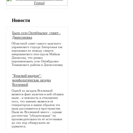
Новости
Было село Октябрьское, станет -
Джексоновка
Областной совет самого казачьего
украинского города Запорожья так
переживал по поводу смерти
американского поп-идола Майкла
Джексона, что решил
переименовать село Октябрьское
Токмакского района в Джексоновку.
"Красный квадрат":
морфологическая загадка
Вселенной
Одной из загадок Вселенной
является факт наличия в ней облаков
пыли - и неясность в отношении
того, что именно является её
генератором и каким образом эта
пыль рассеивается в пространстве.
Пыли во Вселенной много - однако
достаточно "убедительных" по
производительности её источников
до сих пор обнаружить не
удавалось.