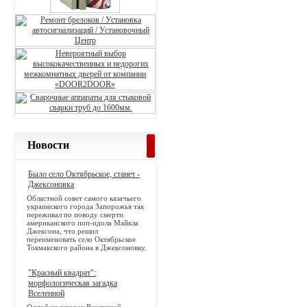
Новости
Было село Октябрьское, станет -
Джексоновка
Областной совет самого казачьего
украинского города Запорожья так
переживал по поводу смерти
американского поп-идола Майкла
Джексона, что решил
переименовать село Октябрьское
Токмакского района в Джексоновку.
"Красный квадрат":
морфологическая загадка
Вселенной
Одной из загадок Вселенной