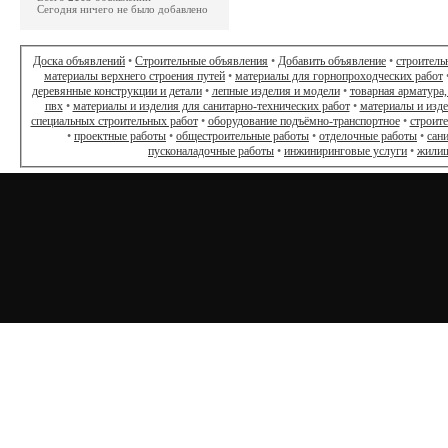
Сегодня ничего не было добавлено
Доска объявлений
•
Строительные объявления
•
Добавить объявление
•
строитель
материалы верхнего строения путей
•
материалы для горнопроходческих работ
деревянные конструкции и детали
•
лепные изделия и модели
•
товарная арматура,
пвх
•
материалы и изделия для санитарно-технических работ
•
материалы и изд
специальных строительных работ
•
оборудование подъёмно-транспортное
•
строит
•
проектные работы
•
общестроительные работы
•
отделочные работы
•
сан
пусконаладочные работы
•
инжиниринговые услуги
•
жилищ