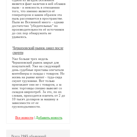
является факт наличия в ней облаков
пыли - и неясность в отношении
того, что именно является её
генератором и каким образом эта
пыль рассеивается в пространстве.
Пыли во Вселенной много - однако
достаточно "убедительных" по
производительности её источников
до сих пор обнаружить не
удавалось.
Черкизовский рынок ожил после
смерти
Уже больше трех недель
Черкизовский рынок закрыт для
покупателей. Уже на следующий
день судебные приставы опечатали
контейнеры и склады с товаром. Но
жизнь на рынке кипит - туда-сюда
снуют грузовики. Вот только
приезжают они не с товаром, а за
ним: торговцы спешно вывозят со
складов ширпотреб. За это, по их
словам, приходится платить от 2 до
10 тысяч долларов за машину в
зависимости от ее
грузоподъемности.
Все новости
|
Добавить новость
Всего
2165
объявлений