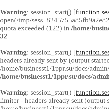
Warning
: session_start() [
function.ses
open(/tmp/sess_8245755a85fb9a2e8
quota exceeded (122) in
/home/busin
32
Warning
: session_start() [
function.ses
headers already sent by (output started
/home/businesst1/1ppr.su/docs/admin/
/home/businesst1/1ppr.su/docs/admi
Warning
: session_start() [
function.ses
limiter - headers already sent (output s
/home/businesst1/1ppr.su/docs/admin/