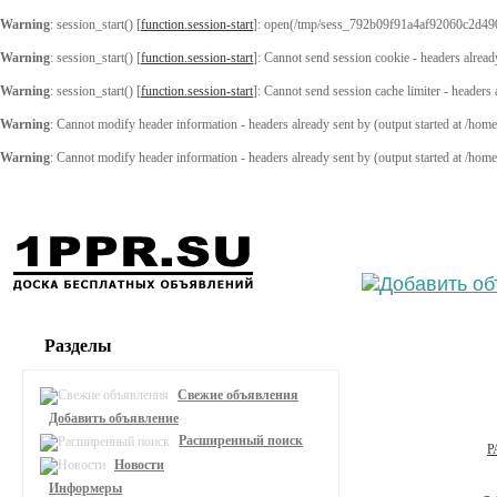
Warning
: session_start() [
function.session-start
]: open(/tmp/sess_792b09f91a4af92060c2d49
Warning
: session_start() [
function.session-start
]: Cannot send session cookie - headers alread
Warning
: session_start() [
function.session-start
]: Cannot send session cache limiter - headers
Warning
: Cannot modify header information - headers already sent by (output started at /ho
Warning
: Cannot modify header information - headers already sent by (output started at /ho
Выберите
Разделы
Свежие объявления
Добавить объявление
Расширенный поиск
Р
Новости
Информеры