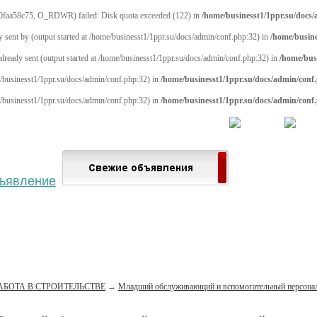
0faa58c75, O_RDWR) failed: Disk quota exceeded (122) in
/home/businesst1/1ppr.su/docs
y sent by (output started at /home/businesst1/1ppr.su/docs/admin/conf.php:32) in
/home/busine
 already sent (output started at /home/businesst1/1ppr.su/docs/admin/conf.php:32) in
/home/bus
me/businesst1/1ppr.su/docs/admin/conf.php:32) in
/home/businesst1/1ppr.su/docs/admin/conf
me/businesst1/1ppr.su/docs/admin/conf.php:32) in
/home/businesst1/1ppr.su/docs/admin/conf
 населённый пункт
Войти
Зарегистрироваться
АБОТА В СТРОИТЕЛЬСТВЕ
→
Младший обслуживающий и вспомогательный персона