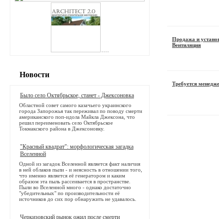
Продажа и устано
Вентиляция
Новости
Требуется менедже
Было село Октябрьское, станет - Джексоновка
Областной совет самого казачьего украинского
города Запорожья так переживал по поводу смерти
американского поп-идола Майкла Джексона, что
решил переименовать село Октябрьское
Токмакского района в Джексоновку.
"Красный квадрат": морфологическая загадка
Вселенной
Одной из загадок Вселенной является факт наличия
в ней облаков пыли - и неясность в отношении того,
что именно является её генератором и каким
образом эта пыль рассеивается в пространстве.
Пыли во Вселенной много - однако достаточно
"убедительных" по производительности её
источников до сих пор обнаружить не удавалось.
Черкизовский рынок ожил после смерти