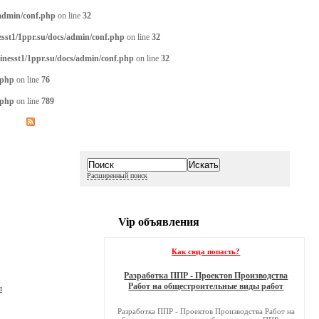
/admin/conf.php
on line
32
sst1/1ppr.su/docs/admin/conf.php
on line
32
inesst1/1ppr.su/docs/admin/conf.php
on line
32
.php
on line
76
.php
on line
789
Расширенный поиск
Vip объявления
Как сюда попасть?
Разработка ППР - Проектов Производства
Работ на общестроительные виды работ
л
Разработка ППР - Проектов Производства Работ на