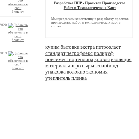
Разработка ППР - Проектов Производства
Работ и Технологических Карт
Мы предлагаем качественную разработку проектов
производства работ и технологических карт в
.2020
соотве...
купим
бытовки
экстра
петроэласт
стандарт
петрофлекс
полируф
.2019
повсеместно
теплица
кровля
изоляция
материалы
агро
сырье
спанбонд
упаковка
волокно
экономия
утеплитель
пленка