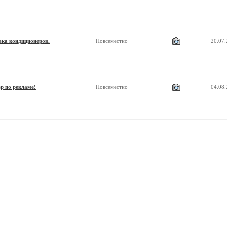
вка кондиционеров.
Повсеместно
20.07
р по рекламе!
Повсеместно
04.08