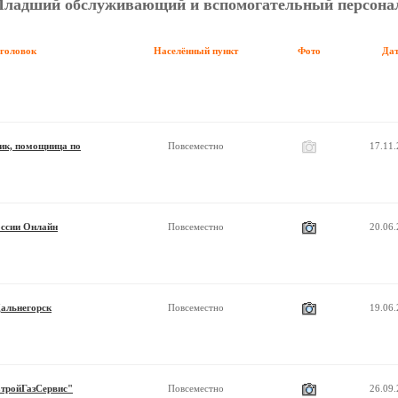
ладший обслуживающий и вспомогательный персона
аголовок
Населённый пункт
Фото
Да
ик, помощница по
Повсеместно
17.11
оссии Онлайн
Повсеместно
20.06
альнегорск
Повсеместно
19.06
тройГазСервис"
Повсеместно
26.09