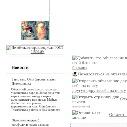
Новости
блокнот
Пожаловаться на объявле
Было село Октябрьское, станет -
Джексоновка
Областной совет самого казачьего
другу/подруге/себе на почту
украинского города Запорожья так
переживал по поводу смерти
Отк
американского поп-идола Майкла
Джексона, что решил
новом окне)
переименовать село Октябрьское
Токмакского района в Джексоновку.
Оставить
"Красный квадрат":
морфологическая загадка