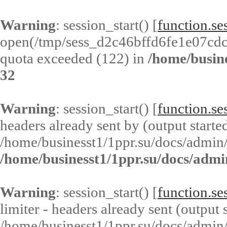
Warning
: session_start() [
function.ses
open(/tmp/sess_d2c46bffd6fe1e07cd
quota exceeded (122) in
/home/busin
32
Warning
: session_start() [
function.ses
headers already sent by (output started
/home/businesst1/1ppr.su/docs/admin/
/home/businesst1/1ppr.su/docs/admi
Warning
: session_start() [
function.ses
limiter - headers already sent (output s
/home/businesst1/1ppr.su/docs/admin/