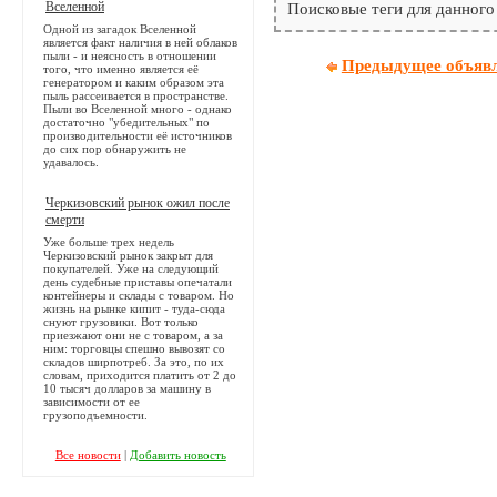
Вселенной
Поисковые теги для данного
Одной из загадок Вселенной
является факт наличия в ней облаков
пыли - и неясность в отношении
Предыдущее объяв
того, что именно является её
генератором и каким образом эта
пыль рассеивается в пространстве.
Пыли во Вселенной много - однако
достаточно "убедительных" по
производительности её источников
до сих пор обнаружить не
удавалось.
Черкизовский рынок ожил после
смерти
Уже больше трех недель
Черкизовский рынок закрыт для
покупателей. Уже на следующий
день судебные приставы опечатали
контейнеры и склады с товаром. Но
жизнь на рынке кипит - туда-сюда
снуют грузовики. Вот только
приезжают они не с товаром, а за
ним: торговцы спешно вывозят со
складов ширпотреб. За это, по их
словам, приходится платить от 2 до
10 тысяч долларов за машину в
зависимости от ее
грузоподъемности.
Все новости
|
Добавить новость