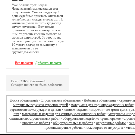
Уже больше трех недель
Черкизовский рынок закрыт для
покупателей. Уже на следующий
день судебные приставы опечатали
контейнеры и склады с товаром. Но
жизнь на рынке кипит - туда-сюда
снуют грузовики. Вот только
приезжают они не с товаром, а за
ним: торговцы спешно вывозят со
складов ширпотреб. За это, по их
словам, приходится платить от 2 до
10 тысяч долларов за машину в
зависимости от ее
грузоподъемности.
Все новости
|
Добавить новость
Всего
2165
объявлений
Сегодня ничего не было добавлено
Доска объявлений
•
Строительные объявления
•
Добавить объявление
•
строитель
материалы верхнего строения путей
•
материалы для горнопроходческих работ
деревянные конструкции и детали
•
лепные изделия и модели
•
товарная арматура,
пвх
•
материалы и изделия для санитарно-технических работ
•
материалы и изд
специальных строительных работ
•
оборудование подъёмно-транспортное
•
строит
•
проектные работы
•
общестроительные работы
•
отделочные работы
•
сан
пусконаладочные работы
•
инжиниринговые услуги
•
жилищ