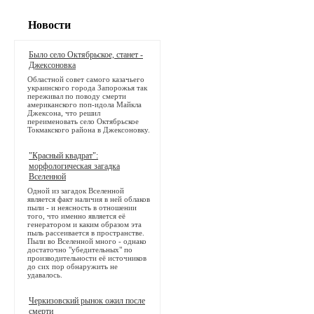
Новости
Было село Октябрьское, станет -
Джексоновка
Областной совет самого казачьего
украинского города Запорожья так
переживал по поводу смерти
американского поп-идола Майкла
Джексона, что решил
переименовать село Октябрьское
Токмакского района в Джексоновку.
"Красный квадрат":
морфологическая загадка
Вселенной
Одной из загадок Вселенной
является факт наличия в ней облаков
пыли - и неясность в отношении
того, что именно является её
генератором и каким образом эта
пыль рассеивается в пространстве.
Пыли во Вселенной много - однако
достаточно "убедительных" по
производительности её источников
до сих пор обнаружить не
удавалось.
Черкизовский рынок ожил после
смерти