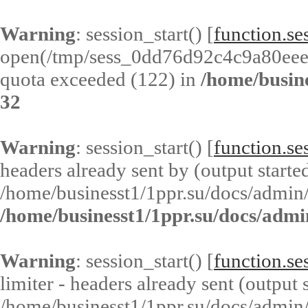
Warning
: session_start() [
function.ses
open(/tmp/sess_0dd76d92c4c9a80ee
quota exceeded (122) in
/home/busin
32
Warning
: session_start() [
function.ses
headers already sent by (output started
/home/businesst1/1ppr.su/docs/admin/
/home/businesst1/1ppr.su/docs/admi
Warning
: session_start() [
function.ses
limiter - headers already sent (output s
/home/businesst1/1ppr.su/docs/admin/