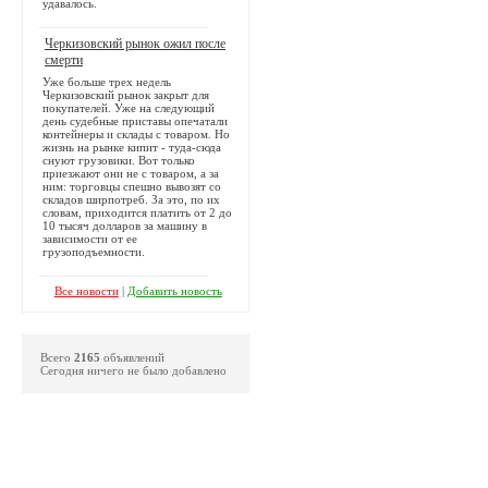
удавалось.
Черкизовский рынок ожил после
смерти
Уже больше трех недель
Черкизовский рынок закрыт для
покупателей. Уже на следующий
день судебные приставы опечатали
контейнеры и склады с товаром. Но
жизнь на рынке кипит - туда-сюда
снуют грузовики. Вот только
приезжают они не с товаром, а за
ним: торговцы спешно вывозят со
складов ширпотреб. За это, по их
словам, приходится платить от 2 до
10 тысяч долларов за машину в
зависимости от ее
грузоподъемности.
Все новости
|
Добавить новость
Всего
2165
объявлений
Сегодня ничего не было добавлено