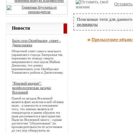
Оставить
Поисковые теги для данного
неликвиды
Новости
Предыдущее объяв
Было село Октябрьское, станет -
Джексоновка
Областной совет самого казачьего
украинского города Запорожья так
переживал по поводу смерти
американского поп-идола Майкла
Джексона, что решил
переименовать село Октябрьское
Токмакского района в Джексоновку.
"Красный квадрат":
морфологическая загадка
Вселенной
Одной из загадок Вселенной
является факт наличия в ней облаков
пыли - и неясность в отношении
того, что именно является её
генератором и каким образом эта
пыль рассеивается в пространстве.
Пыли во Вселенной много - однако
достаточно "убедительных" по
производительности её источников
до сих пор обнаружить не