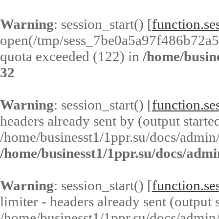
Warning
: session_start() [
function.ses
open(/tmp/sess_7be0a5a97f486b72a
quota exceeded (122) in
/home/busin
32
Warning
: session_start() [
function.ses
headers already sent by (output started
/home/businesst1/1ppr.su/docs/admin/
/home/businesst1/1ppr.su/docs/admi
Warning
: session_start() [
function.ses
limiter - headers already sent (output s
/home/businesst1/1ppr.su/docs/admin/