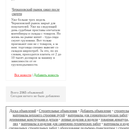
Черкизовский рынок ожил после
смерти
Уже больше трех недель
Черкизовский рынок закрыт для
покупателей. Уже на следующий
день судебные приставы опечатали
контейнеры и склады с товаром. Но
жизнь на рынке кипит - туда-сюда
снуют грузовики. Вот только
приезжают они не с товаром, а за
ним: торговцы спешно вывозят со
складов ширпотреб. За это, по их
словам, приходится платить от 2 до
10 тысяч долларов за машину в
зависимости от ее
грузоподъемности.
Все новости
|
Добавить новость
Всего
2165
объявлений
Сегодня ничего не было добавлено
Доска объявлений
•
Строительные объявления
•
Добавить объявление
•
строитель
материалы верхнего строения путей
•
материалы для горнопроходческих работ
деревянные конструкции и детали
•
лепные изделия и модели
•
товарная арматура,
пвх
•
материалы и изделия для санитарно-технических работ
•
материалы и изд
специальных строительных работ
•
оборудование подъёмно-транспортное
•
строит