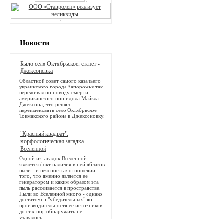
Новости
Было село Октябрьское, станет -
Джексоновка
Областной совет самого казачьего
украинского города Запорожья так
переживал по поводу смерти
американского поп-идола Майкла
Джексона, что решил
переименовать село Октябрьское
Токмакского района в Джексоновку.
"Красный квадрат":
морфологическая загадка
Вселенной
Одной из загадок Вселенной
является факт наличия в ней облаков
пыли - и неясность в отношении
того, что именно является её
генератором и каким образом эта
пыль рассеивается в пространстве.
Пыли во Вселенной много - однако
достаточно "убедительных" по
производительности её источников
до сих пор обнаружить не
удавалось.