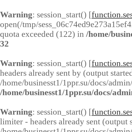
Warning
: session_start() [
function.ses
open(/tmp/sess_06c74ed9e273a15ef
quota exceeded (122) in
/home/busin
32
Warning
: session_start() [
function.ses
headers already sent by (output started
/home/businesst1/1ppr.su/docs/admin/
/home/businesst1/1ppr.su/docs/admi
Warning
: session_start() [
function.ses
limiter - headers already sent (output s
/home/businesst1/1ppr.su/docs/admin/