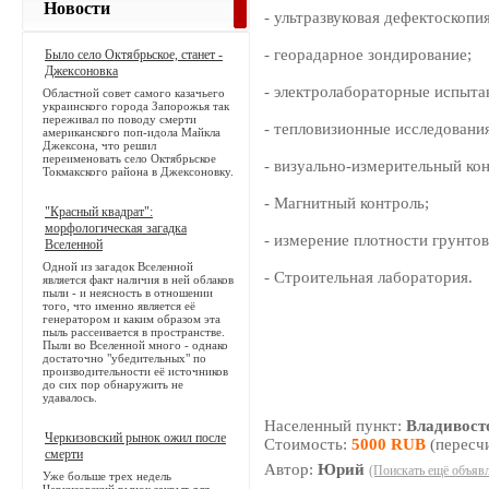
Новости
- ультразвуковая дефектоскопи
- георадарное зондирование;
Было село Октябрьское, станет -
Джексоновка
- электролабораторные испыта
Областной совет самого казачьего
украинского города Запорожья так
переживал по поводу смерти
- тепловизионные исследования
американского поп-идола Майкла
Джексона, что решил
переименовать село Октябрьское
- визуально-измерительный кон
Токмакского района в Джексоновку.
- Магнитный контроль;
"Красный квадрат":
морфологическая загадка
- измерение плотности грунтов
Вселенной
Одной из загадок Вселенной
- Строительная лаборатория.
является факт наличия в ней облаков
пыли - и неясность в отношении
того, что именно является её
генератором и каким образом эта
пыль рассеивается в пространстве.
Пыли во Вселенной много - однако
достаточно "убедительных" по
производительности её источников
до сих пор обнаружить не
удавалось.
Населенный пункт:
Владивост
Черкизовский рынок ожил после
Стоимость:
5000 RUB
(пересч
смерти
Автор:
Юрий
(Поискать ещё объявл
Уже больше трех недель
Черкизовский рынок закрыт для