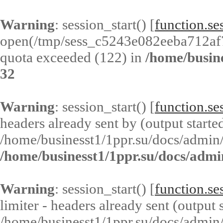
Warning
: session_start() [
function.ses
open(/tmp/sess_c5243e082eeba712af
quota exceeded (122) in
/home/busin
32
Warning
: session_start() [
function.ses
headers already sent by (output started
/home/businesst1/1ppr.su/docs/admin/
/home/businesst1/1ppr.su/docs/admi
Warning
: session_start() [
function.ses
limiter - headers already sent (output s
/home/businesst1/1ppr.su/docs/admin/