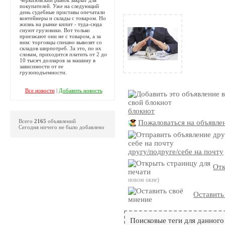
покупателей. Уже на следующий
день судебные приставы опечатали
контейнеры и склады с товаром. Но
жизнь на рынке кипит - туда-сюда
снуют грузовики. Вот только
приезжают они не с товаром, а за
ним: торговцы спешно вывозят со
складов ширпотреб. За это, по их
словам, приходится платить от 2 до
10 тысяч долларов за машину в
зависимости от ее
грузоподъемности.
Все новости
|
Добавить новость
блокнот
Всего
2165
объявлений
Пожаловаться на объявле
Сегодня ничего не было добавлено
другу/подруге/себе на почту
Отк
новом окне)
Оставить
Поисковые теги для данного