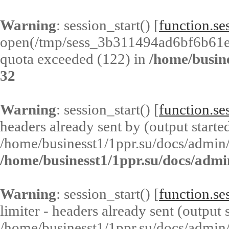
Warning
: session_start() [
function.ses
open(/tmp/sess_3b311494ad6bf6b61
quota exceeded (122) in
/home/busin
32
Warning
: session_start() [
function.ses
headers already sent by (output started
/home/businesst1/1ppr.su/docs/admin/
/home/businesst1/1ppr.su/docs/admi
Warning
: session_start() [
function.ses
limiter - headers already sent (output s
/home/businesst1/1ppr.su/docs/admin/