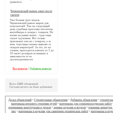
удавалось.
Черкизовский рынок ожил после
смерти
Уже больше трех недель
Черкизовский рынок закрыт для
покупателей. Уже на следующий
день судебные приставы опечатали
контейнеры и склады с товаром. Но
жизнь на рынке кипит - туда-сюда
снуют грузовики. Вот только
приезжают они не с товаром, а за
ним: торговцы спешно вывозят со
складов ширпотреб. За это, по их
словам, приходится платить от 2 до
10 тысяч долларов за машину в
зависимости от ее
грузоподъемности.
Все новости
|
Добавить новость
Всего
2165
объявлений
Сегодня ничего не было добавлено
Доска объявлений
•
Строительные объявления
•
Добавить объявление
•
строитель
материалы верхнего строения путей
•
материалы для горнопроходческих работ
деревянные конструкции и детали
•
лепные изделия и модели
•
товарная арматура,
пвх
•
материалы и изделия для санитарно-технических работ
•
материалы и изд