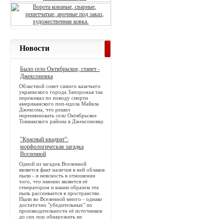
Новости
Было село Октябрьское, станет -
Джексоновка
Областной совет самого казачьего
украинского города Запорожья так
переживал по поводу смерти
американского поп-идола Майкла
Джексона, что решил
переименовать село Октябрьское
Токмакского района в Джексоновку.
"Красный квадрат":
морфологическая загадка
Вселенной
Одной из загадок Вселенной
является факт наличия в ней облаков
пыли - и неясность в отношении
того, что именно является её
генератором и каким образом эта
пыль рассеивается в пространстве.
Пыли во Вселенной много - однако
достаточно "убедительных" по
производительности её источников
до сих пор обнаружить не