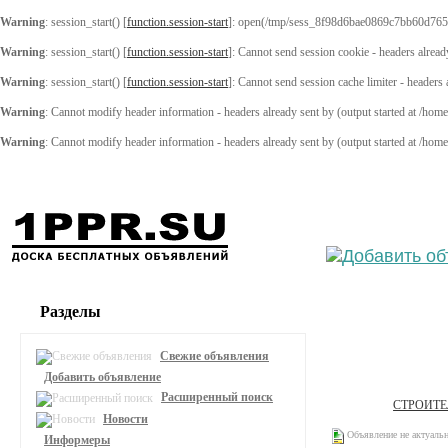
Warning
: session_start() [
function.session-start
]: open(/tmp/sess_8f98d6bae0869c7bb60d765
Warning
: session_start() [
function.session-start
]: Cannot send session cookie - headers alread
Warning
: session_start() [
function.session-start
]: Cannot send session cache limiter - headers
Warning
: Cannot modify header information - headers already sent by (output started at /ho
Warning
: Cannot modify header information - headers already sent by (output started at /ho
Выберите
Разделы
Свежие объявления
Добавить объявление
Расширенный поиск
СТРОИТ
Новости
Объявление не актуаль
Информеры