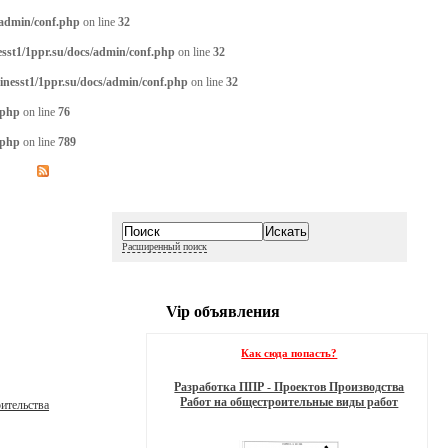
/admin/conf.php
on line
32
sst1/1ppr.su/docs/admin/conf.php
on line
32
inesst1/1ppr.su/docs/admin/conf.php
on line
32
.php
on line
76
.php
on line
789
Расширенный поиск
Vip объявления
Как сюда попасть?
Разработка ППР - Проектов Производства
Работ на общестроительные виды работ
ительства