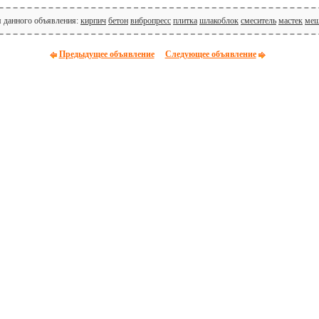
я данного объявления:
кирпич
бетон
вибропресс
плитка
шлакоблок
смеситель
мастек
меш
Предыдущее объявление
Следующее объявление