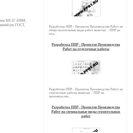
елем БП-1Г-450М,
камней (по ГОСТ,
Разработка ППР - Проектов Производства Работ на
общестроительные виды работ включая: - ППР на
под...
Разработка ППР - Проектов Производства
Работ на отделочные работы
Разработка ППР - Проектов Производства Работ на
отделочные работы включая: - ППР на
производство...
Разработка ППР - Проектов Производства
Работ на специальные виды строительных
работ