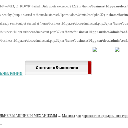
bf47e40f3, O_RDWR) failed: Disk quota exceeded (122) in
/home/businesst1/1ppr.su/docs
y sent by (output started at /home/businesst1/1ppr.su/docs/admin/conf.php:32) in
/home/busine
 already sent (output started at /home/businesst1/1ppr.su/docs/admin/conf.php:32) in
/home/bus
me/businesst1/1ppr.su/docs/admin/conf.php:32) in
/home/businesst1/1ppr.su/docs/admin/conf
me/businesst1/1ppr.su/docs/admin/conf.php:32) in
/home/businesst1/1ppr.su/docs/admin/conf
 населённый пункт
Войти
Зарегистрироваться
ЕЛЬНЫЕ МАШИНЫ И МЕХАНИЗМЫ
→
Машины для дорожного и аэродромного стро
но