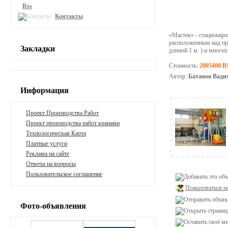
Rss
Контакты
«Мастек» - стационар
расположенным над пре
Закладки
длиной 1 м. ) и многи
Стоимость:
2005400 
Автор:
Батанов Вади
Информация
Проект Производства Работ
Проект производства работ кранами
Технологическая Карта
Платные услуги
Реклама на сайте
Ответы на вопросы
Пользовательское соглашение
Пожаловаться н
Фото-объявления