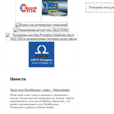
Поисковые теги дл
Новости
Было село Октябрьское, станет - Джексоновка
Областной совет самого казачьего украинского
города Запорожья так переживал по поводу смерти
американского поп-идола Майкла Джексона, что
решил переименовать село Октябрьское
Токмакского района в Джексоновку.