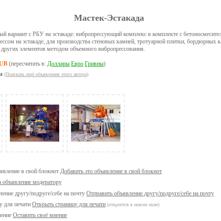
Мастек-Эстакада
ный вариант с РБУ на эстакаде: вибропрессующий комплекс в комплекте с бетоносмесит
ссом на эстакаде, для производства стеновых камней, тротуарной плитки, бордюрных 
х других элементов методом объемного вибропрессования.
RUB
(пересчитать в:
Доллары
Евро
Гривны
)
м
(Поискать ещё объявления этого автора)
Добавить это объявление в свой блокнот
а объявление модератору
Отправить объявление другу/подруге/себе на почту
Открыть страницу для печати
(откроется в новом окне)
Оставить своё мнение