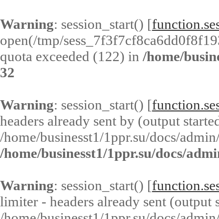
Warning
: session_start() [
function.ses
open(/tmp/sess_7f3f7cf8ca6dd0f8f1
quota exceeded (122) in
/home/busin
32
Warning
: session_start() [
function.ses
headers already sent by (output started
/home/businesst1/1ppr.su/docs/admin/
/home/businesst1/1ppr.su/docs/admi
Warning
: session_start() [
function.ses
limiter - headers already sent (output s
/home/businesst1/1ppr.su/docs/admin/