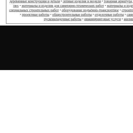
деревянные конструкции и детали
•
лепные изделия и модели
•
товарная арматура,
пвх
•
материалы и изделия для санитарно-технических работ
•
материалы и изд
специальных строительных работ
•
оборудование подъёмно-транспортное
•
строит
•
проектные работы
•
общестроительные работы
•
отделочные работы
•
сан
пусконаладочные работы
•
инжиниринговые услуги
•
жилищ