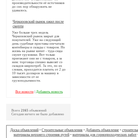
производительности её источников
до сих пор обнаружить не
удавалось.
Черкизовский рынок ожил после
смерти
Уже больше трех недель
Черкизовский рынок закрыт для
покупателей. Уже на следующий
день судебные приставы опечатали
контейнеры и склады с товаром. Но
жизнь на рынке кипит - туда-сюда
снуют грузовики. Вот только
приезжают они не с товаром, а за
ним: торговцы спешно вывозят со
складов ширпотреб. За это, по их
словам, приходится платить от 2 до
10 тысяч долларов за машину в
зависимости от ее
грузоподъемности.
Все новости
|
Добавить новость
Всего
2165
объявлений
Сегодня ничего не было добавлено
Доска объявлений
•
Строительные объявления
•
Добавить объявление
•
строитель
материалы верхнего строения путей
•
материалы для горнопроходческих работ