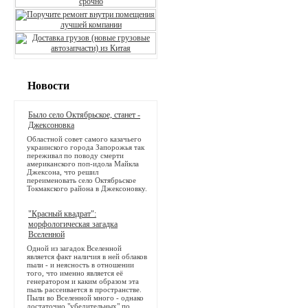
Новости
Было село Октябрьское, станет -
Джексоновка
Областной совет самого казачьего
украинского города Запорожья так
переживал по поводу смерти
американского поп-идола Майкла
Джексона, что решил
переименовать село Октябрьское
Токмакского района в Джексоновку.
"Красный квадрат":
морфологическая загадка
Вселенной
Одной из загадок Вселенной
является факт наличия в ней облаков
пыли - и неясность в отношении
того, что именно является её
генератором и каким образом эта
пыль рассеивается в пространстве.
Пыли во Вселенной много - однако
достаточно "убедительных" по