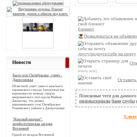
блокнот
Пожаловаться на объявле
другу/подруге/себе на почту
Новости
Отк
новом окне)
Было село Октябрьское, станет -
Оставить
Джексоновка
Областной совет самого казачьего
украинского города Запорожья так
переживал по поводу смерти
Поисковые теги для данного
американского поп-идола Майкла
пиломатериалы
бани
срубы
Джексона, что решил
переименовать село Октябрьское
Токмакского района в Джексоновку.
Следу
"Красный квадрат":
морфологическая загадка
Вселенной
Одной из загадок Вселенной