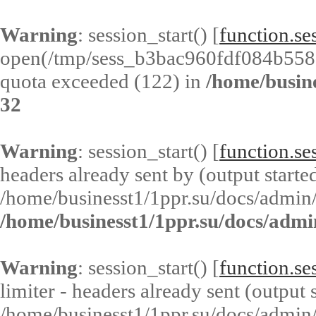
Warning
: session_start() [
function.ses
open(/tmp/sess_b3bac960fdf084b55
quota exceeded (122) in
/home/busin
32
Warning
: session_start() [
function.ses
headers already sent by (output started
/home/businesst1/1ppr.su/docs/admin/
/home/businesst1/1ppr.su/docs/admi
Warning
: session_start() [
function.ses
limiter - headers already sent (output s
/home/businesst1/1ppr.su/docs/admin/