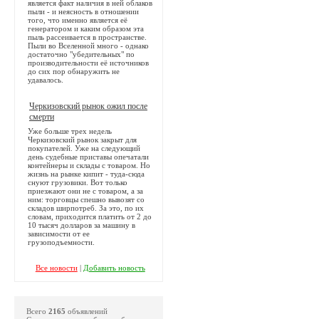
является факт наличия в ней облаков
пыли - и неясность в отношении
того, что именно является её
генератором и каким образом эта
пыль рассеивается в пространстве.
Пыли во Вселенной много - однако
достаточно "убедительных" по
производительности её источников
до сих пор обнаружить не
удавалось.
Черкизовский рынок ожил после
смерти
Уже больше трех недель
Черкизовский рынок закрыт для
покупателей. Уже на следующий
день судебные приставы опечатали
контейнеры и склады с товаром. Но
жизнь на рынке кипит - туда-сюда
снуют грузовики. Вот только
приезжают они не с товаром, а за
ним: торговцы спешно вывозят со
складов ширпотреб. За это, по их
словам, приходится платить от 2 до
10 тысяч долларов за машину в
зависимости от ее
грузоподъемности.
Все новости
|
Добавить новость
Всего
2165
объявлений