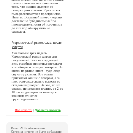
пыли - и неясность в отношении
того, что именно является её
генератором и каким образом эта
пыль рассеивается в пространстве.
Пыли во Вселенной много - однако
достаточно "убедительных" по
производительности её источников
до сих пор обнаружить не
удавалось.
Черкизовский рынок ожил после
смерти
Уже больше трех недель
Черкизовский рынок закрыт для
покупателей. Уже на следующий
день судебные приставы опечатали
контейнеры и склады с товаром. Но
жизнь на рынке кипит - туда-сюда
снуют грузовики. Вот только
приезжают они не с товаром, а за
ним: торговцы спешно вывозят со
складов ширпотреб. За это, по их
словам, приходится платить от 2 до
10 тысяч долларов за машину в
зависимости от ее
грузоподъемности.
Все новости
|
Добавить новость
Всего
2165
объявлений
Сегодня ничего не было добавлено