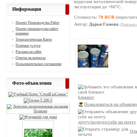
коррозии металлической повер
эксплуатации до +60°C.
Информация
Стоимость:
70 RUB
(пересчита
Проект Производства Работ
Автор:
Дарья Гамова
(Поискать 
Проект производства работ
кранами
Технологическая Карта
Платные услуги
Реклама на сайте
Ответы на вопросы
Пользовательское соглашение
Фото-объявления
блокнот
Пожаловаться на объявле
другу/подруге/себе на почту
Отк