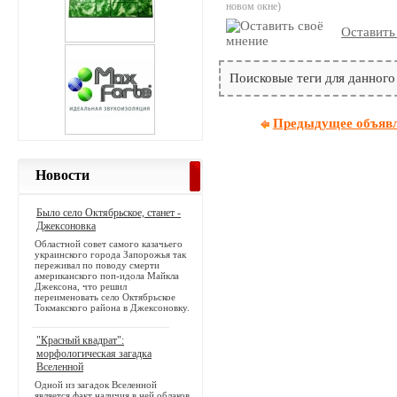
новом окне)
Оставить
Поисковые теги для данного
Предыдущее объяв
Новости
Было село Октябрьское, станет -
Джексоновка
Областной совет самого казачьего
украинского города Запорожья так
переживал по поводу смерти
американского поп-идола Майкла
Джексона, что решил
переименовать село Октябрьское
Токмакского района в Джексоновку.
"Красный квадрат":
морфологическая загадка
Вселенной
Одной из загадок Вселенной
является факт наличия в ней облаков