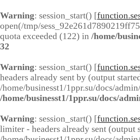
Warning
: session_start() [
function.ses
open(/tmp/sess_92e261d7890219ff7
quota exceeded (122) in
/home/busin
32
Warning
: session_start() [
function.ses
headers already sent by (output started
/home/businesst1/1ppr.su/docs/admin/
/home/businesst1/1ppr.su/docs/admi
Warning
: session_start() [
function.ses
limiter - headers already sent (output s
/home/businesst1/1ppr.su/docs/admin/