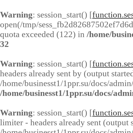
Warning
: session_start() [
function.ses
open(/tmp/sess_fb2d82687502ef7d6
quota exceeded (122) in
/home/busin
32
Warning
: session_start() [
function.ses
headers already sent by (output started
/home/businesst1/1ppr.su/docs/admin/
/home/businesst1/1ppr.su/docs/admi
Warning
: session_start() [
function.ses
limiter - headers already sent (output s
/home/businesst1/1ppr.su/docs/admin/