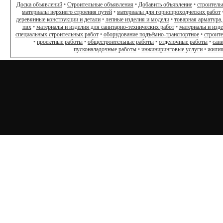
Доска объявлений
•
Строительные объявления
•
Добавить объявление
•
строитель
материалы верхнего строения путей
•
материалы для горнопроходческих работ
деревянные конструкции и детали
•
лепные изделия и модели
•
товарная арматура,
пвх
•
материалы и изделия для санитарно-технических работ
•
материалы и изд
специальных строительных работ
•
оборудование подъёмно-транспортное
•
строит
•
проектные работы
•
общестроительные работы
•
отделочные работы
•
сан
пусконаладочные работы
•
инжиниринговые услуги
•
жилищ