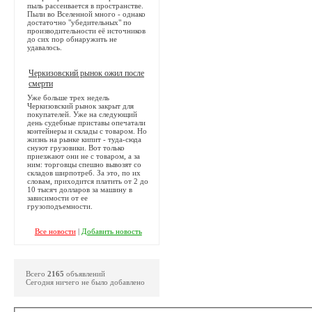
пыль рассеивается в пространстве.
Пыли во Вселенной много - однако
достаточно "убедительных" по
производительности её источников
до сих пор обнаружить не
удавалось.
Черкизовский рынок ожил после
смерти
Уже больше трех недель
Черкизовский рынок закрыт для
покупателей. Уже на следующий
день судебные приставы опечатали
контейнеры и склады с товаром. Но
жизнь на рынке кипит - туда-сюда
снуют грузовики. Вот только
приезжают они не с товаром, а за
ним: торговцы спешно вывозят со
складов ширпотреб. За это, по их
словам, приходится платить от 2 до
10 тысяч долларов за машину в
зависимости от ее
грузоподъемности.
Все новости
|
Добавить новость
Всего
2165
объявлений
Сегодня ничего не было добавлено