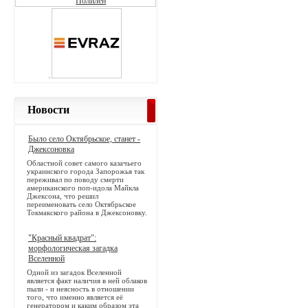
Новости
Было село Октябрьское, станет -
Джексоновка
Областной совет самого казачьего
украинского города Запорожья так
переживал по поводу смерти
американского поп-идола Майкла
Джексона, что решил
переименовать село Октябрьское
Токмакского района в Джексоновку.
"Красный квадрат":
морфологическая загадка
Вселенной
Одной из загадок Вселенной
является факт наличия в ней облаков
пыли - и неясность в отношении
того, что именно является её
генератором и каким образом эта