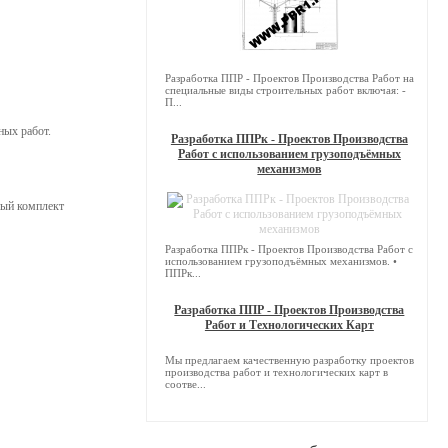
Разработка ППР - Проектов Производства Работ на
специальные виды строительных работ включая: -
П...
ных работ.
Разработка ППРк - Проектов Производства
Работ с использованием грузоподъёмных
механизмов
ный комплект
Разработка ППРк - Проектов Производства Работ с
использованием грузоподъёмных механизмов. •
ППРк...
Разработка ППР - Проектов Производства
Работ и Технологических Карт
Мы предлагаем качественную разработку проектов
производства работ и технологических карт в
соотве...