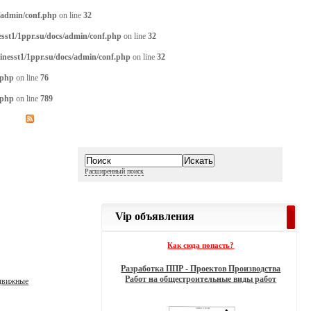
/admin/conf.php
on line
32
sst1/1ppr.su/docs/admin/conf.php
on line
32
inesst1/1ppr.su/docs/admin/conf.php
on line
32
.php
on line
76
.php
on line
789
Расширенный поиск
Vip объявления
Как сюда попасть?
Разработка ППР - Проектов Производства
Работ на общестроительные виды работ
едвижные