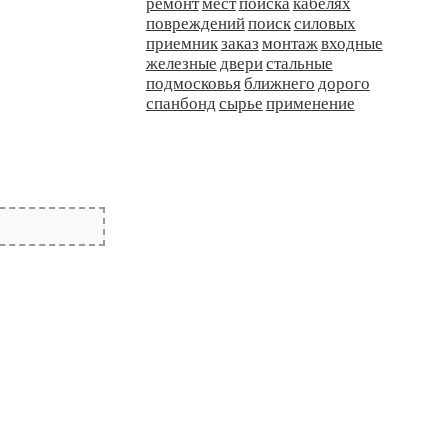
ремонт
мест
поиска
кабелях
повреждений
поиск
силовых
приемник
заказ
монтаж
входные
железные
двери
стальные
подмосковья
ближнего
дорого
спанбонд
сырье
применение