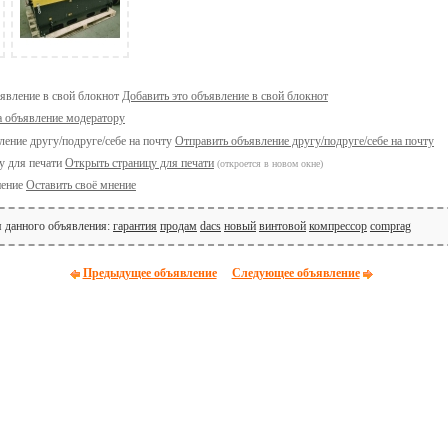
Добавить это объявление в свой блокнот
а объявление модератору
Отправить объявление другу/подруге/себе на почту
Открыть страницу для печати
(откроется в новом окне)
Оставить своё мнение
я данного объявления:
гарантия
продам
dacs
новый
винтовой
компрессор
comprag
Предыдущее объявление
Следующее объявление