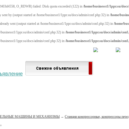
2403d4558, O_RDWR) failed: Disk quota exceeded (122) in
/home/businesst1/1ppr.su/docs
y sent by (output started at /home/businesst1/1ppr.su/docs/admin/conf.php:32) in
/home/busine
 already sent (output started at /home/businesst1/1ppr.su/docs/admin/conf.php:32) in
/home/bus
me/businesst1/1ppr.su/docs/admin/conf.php:32) in
/home/businesst1/1ppr.su/docs/admin/conf
me/businesst1/1ppr.su/docs/admin/conf.php:32) in
/home/businesst1/1ppr.su/docs/admin/conf
 населённый пункт
Войти
Зарегистрироваться
ТЕЛЬНЫЕ МАШИНЫ И МЕХАНИЗМЫ
→
Станции компрессорные, компрессоры пер
но