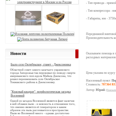
- Тип привода - прямо
- Тип компрессора - в
- Габариты, мм - 3750
Передвижной винтовой
Производительность к
Новости
Оказываем помощь в пу
расходных материалов 
Было село Октябрьское, станет - Джексоновка
Областной совет самого казачьего украинского
Цена указана по курсу
города Запорожья так переживал по поводу смерти
американского поп-идола Майкла Джексона, что
решил переименовать село Октябрьское
Населенный пункт:
Пе
Токмакского района в Джексоновку.
Стоимость:
707364 R
Автор:
Юрий
(Поискат
"Красный квадрат": морфологическая загадка
Вселенной
Одной из загадок Вселенной является факт наличия
в ней облаков пыли - и неясность в отношении того,
что именно является её генератором и каким
образом эта пыль рассеивается в пространстве.
Пыли во Вселенной много - однако достаточно