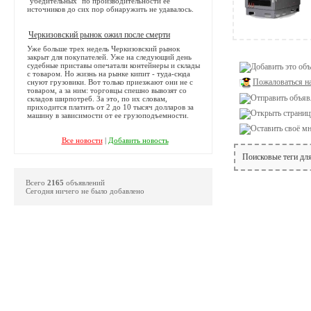
"убедительных" по производительности её
источников до сих пор обнаружить не удавалось.
Черкизовский рынок ожил после смерти
Уже больше трех недель Черкизовский рынок
закрыт для покупателей. Уже на следующий день
судебные приставы опечатали контейнеры и склады
с товаром. Но жизнь на рынке кипит - туда-сюда
Пожаловаться н
снуют грузовики. Вот только приезжают они не с
товаром, а за ним: торговцы спешно вывозят со
складов ширпотреб. За это, по их словам,
приходится платить от 2 до 10 тысяч долларов за
машину в зависимости от ее грузоподъемности.
Все новости
|
Добавить новость
Поисковые теги дл
Всего
2165
объявлений
Сегодня ничего не было добавлено