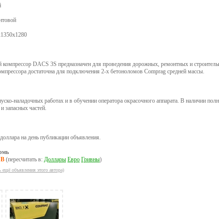
й
интовой
х1350х1280
 компрессор DACS 3S предназначен для проведения дорожных, ремонтных и строитель
омпрессора достаточна для подключения 2-х бетоноломов Comprag средней массы.
ско-наладочных работах и в обучении оператора окрасочного аппарата. В наличии пол
и запасных частей.
 доллара на день публикации объявления.
рмь
UB
(пересчитать в:
Доллары
Евро
Гривны
)
ь ещё объявления этого автора)