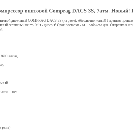
мпрессор винтовой Comprag DACS 3S, 7атм. Новый! 
нтовой дизельный COMPRAG DACS 3S (на раме). Абсолютно новый! Гарантия производ
нный сервисный центр. Мы - дилеры! Срок поставки - от 1 рабочего дня. Отправка в лю
й.
 3600 л/мин,
ар,
льный
атель - нет
а раме)