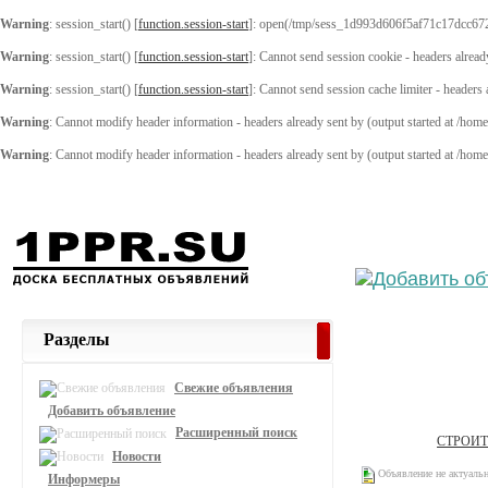
Warning
: session_start() [
function.session-start
]: open(/tmp/sess_1d993d606f5af71c17dcc67
Warning
: session_start() [
function.session-start
]: Cannot send session cookie - headers alread
Warning
: session_start() [
function.session-start
]: Cannot send session cache limiter - headers
Warning
: Cannot modify header information - headers already sent by (output started at /ho
Warning
: Cannot modify header information - headers already sent by (output started at /ho
Выберите
Разделы
Свежие объявления
Добавить объявление
Расширенный поиск
СТРОИ
Новости
Объявление не актуаль
Информеры