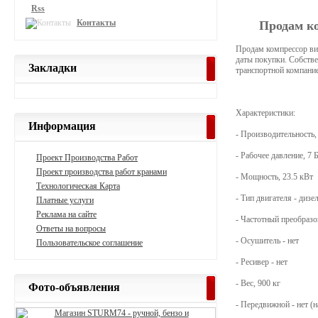
Rss
Контакты
Продам ко
Продам компрессор ви
даты покупки. Собстве
Закладки
транспортной компание
Характеристики:
Информация
- Производительность,
- Рабочее давление, 7 Б
Проект Производства Работ
Проект производства работ кранами
- Мощность, 23.5 кВт
Технологическая Карта
- Тип двигателя - дизе
Платные услуги
Реклама на сайте
- Частотный преобразов
Ответы на вопросы
- Осушитель - нет
Пользовательское соглашение
- Ресивер - нет
- Вес, 900 кг
Фото-объявления
- Передвижной - нет (н