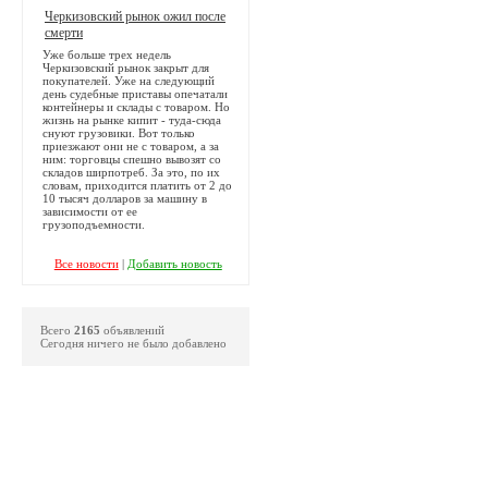
Черкизовский рынок ожил после
смерти
Уже больше трех недель
Черкизовский рынок закрыт для
покупателей. Уже на следующий
день судебные приставы опечатали
контейнеры и склады с товаром. Но
жизнь на рынке кипит - туда-сюда
снуют грузовики. Вот только
приезжают они не с товаром, а за
ним: торговцы спешно вывозят со
складов ширпотреб. За это, по их
словам, приходится платить от 2 до
10 тысяч долларов за машину в
зависимости от ее
грузоподъемности.
Все новости
|
Добавить новость
Всего
2165
объявлений
Сегодня ничего не было добавлено