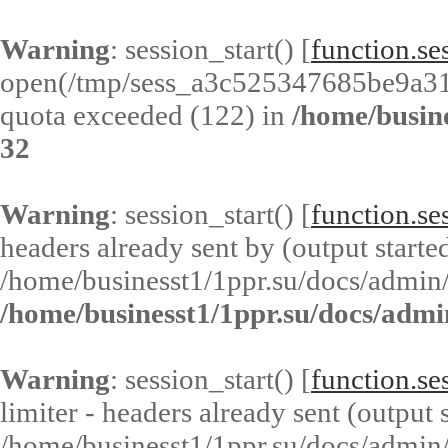
Warning
: session_start() [
function.ses
open(/tmp/sess_a3c525347685be9a3
quota exceeded (122) in
/home/busin
32
Warning
: session_start() [
function.ses
headers already sent by (output started
/home/businesst1/1ppr.su/docs/admin/
/home/businesst1/1ppr.su/docs/admi
Warning
: session_start() [
function.ses
limiter - headers already sent (output s
/home/businesst1/1ppr.su/docs/admin/