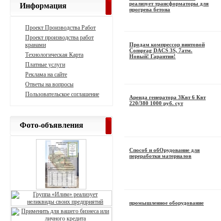
реализует трансформаторы для
Информация
прогрева бетона
Проект Производства Работ
Проект производства работ
кранами
Продам компрессор винтовой
Comprag DACS 3S, 7атм.
Технологическая Карта
Новый! Гарантия!
Платные услуги
Реклама на сайте
Ответы на вопросы
Пользовательское соглашение
Аренда генератора 3Квт 6 Квт
220/380 1000 руб. сут
Фото-объявления
Способ и обОрудование для
переработки материалов
промышленное оборудование