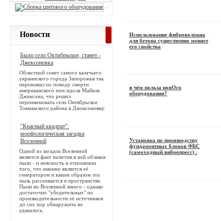
Новости
Использование фиброволокна
для бетона существенно меняет
его свойства
Было село Октябрьское, станет -
Джексоновка
Областной совет самого казачьего
украинского города Запорожья так
переживал по поводу смерти
в чём польза новОго
американского поп-идола Майкла
оборудования?
Джексона, что решил
переименовать село Октябрьское
Токмакского района в Джексоновку.
"Красный квадрат":
морфологическая загадка
Установка по производству
Вселенной
фундаментных блоков ФБС
Одной из загадок Вселенной
(самоходный вибропресс) .
является факт наличия в ней облаков
пыли - и неясность в отношении
того, что именно является её
генератором и каким образом эта
пыль рассеивается в пространстве.
Пыли во Вселенной много - однако
достаточно "убедительных" по
производительности её источников
до сих пор обнаружить не
удавалось.