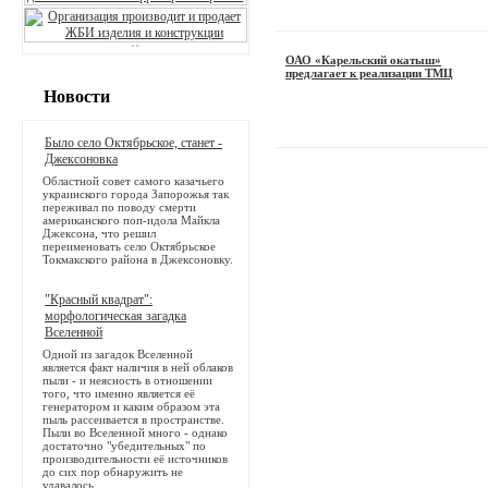
ОАО «Карельский окатыш»
предлагает к реализации ТМЦ
Новости
Было село Октябрьское, станет -
Джексоновка
Областной совет самого казачьего
украинского города Запорожья так
переживал по поводу смерти
американского поп-идола Майкла
Джексона, что решил
переименовать село Октябрьское
Токмакского района в Джексоновку.
"Красный квадрат":
морфологическая загадка
Вселенной
Одной из загадок Вселенной
является факт наличия в ней облаков
пыли - и неясность в отношении
того, что именно является её
генератором и каким образом эта
пыль рассеивается в пространстве.
Пыли во Вселенной много - однако
достаточно "убедительных" по
производительности её источников
до сих пор обнаружить не
удавалось.