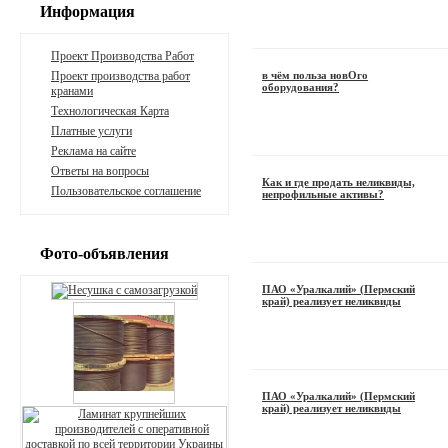
Информация
Проект Производства Работ
Проект производства работ
в чём польза новОго
оборудования?
кранами
Технологическая Карта
Платные услуги
Реклама на сайте
Ответы на вопросы
Как и где продать неликвиды,
Пользовательское соглашение
непрофильные активы?
Фото-объявления
ПАО «Уралкалий» (Пермский
край) реализует неликвиды
ПАО «Уралкалий» (Пермский
край) реализует неликвиды