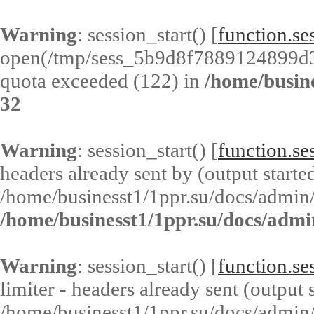
Warning
: session_start() [
function.ses
open(/tmp/sess_5b9d8f7889124899d
quota exceeded (122) in
/home/busin
32
Warning
: session_start() [
function.ses
headers already sent by (output started
/home/businesst1/1ppr.su/docs/admin/
/home/businesst1/1ppr.su/docs/admi
Warning
: session_start() [
function.ses
limiter - headers already sent (output s
/home/businesst1/1ppr.su/docs/admin/