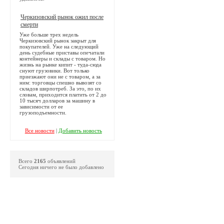
Черкизовский рынок ожил после
смерти
Уже больше трех недель
Черкизовский рынок закрыт для
покупателей. Уже на следующий
день судебные приставы опечатали
контейнеры и склады с товаром. Но
жизнь на рынке кипит - туда-сюда
снуют грузовики. Вот только
приезжают они не с товаром, а за
ним: торговцы спешно вывозят со
складов ширпотреб. За это, по их
словам, приходится платить от 2 до
10 тысяч долларов за машину в
зависимости от ее
грузоподъемности.
Все новости
|
Добавить новость
Всего
2165
объявлений
Сегодня ничего не было добавлено