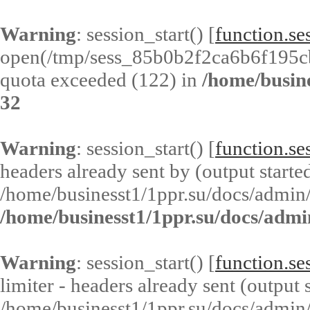
Warning
: session_start() [
function.ses
open(/tmp/sess_85b0b2f2ca6b6f195c
quota exceeded (122) in
/home/busin
32
Warning
: session_start() [
function.ses
headers already sent by (output started
/home/businesst1/1ppr.su/docs/admin/
/home/businesst1/1ppr.su/docs/admi
Warning
: session_start() [
function.ses
limiter - headers already sent (output s
/home/businesst1/1ppr.su/docs/admin/