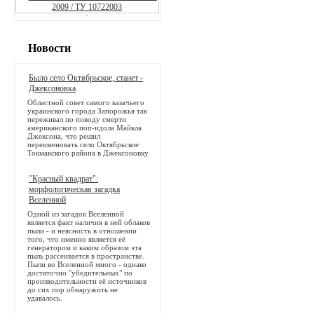
Новости
Было село Октябрьское, станет -
Джексоновка
Областной совет самого казачьего
украинского города Запорожья так
переживал по поводу смерти
американского поп-идола Майкла
Джексона, что решил
переименовать село Октябрьское
Токмакского района в Джексоновку.
"Красный квадрат":
морфологическая загадка
Вселенной
Одной из загадок Вселенной
является факт наличия в ней облаков
пыли - и неясность в отношении
того, что именно является её
генератором и каким образом эта
пыль рассеивается в пространстве.
Пыли во Вселенной много - однако
достаточно "убедительных" по
производительности её источников
до сих пор обнаружить не
удавалось.