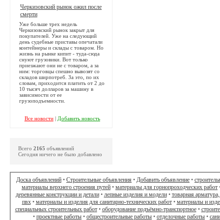
Черкизовский рынок ожил после
смерти
Уже больше трех недель
Черкизовский рынок закрыт для
покупателей. Уже на следующий
день судебные приставы опечатали
контейнеры и склады с товаром. Но
жизнь на рынке кипит - туда-сюда
снуют грузовики. Вот только
приезжают они не с товаром, а за
ним: торговцы спешно вывозят со
складов ширпотреб. За это, по их
словам, приходится платить от 2 до
10 тысяч долларов за машину в
зависимости от ее
грузоподъемности.
Все новости
|
Добавить новость
Всего
2165
объявлений
Сегодня ничего не было добавлено
Доска объявлений
•
Строительные объявления
•
Добавить объявление
•
строитель
материалы верхнего строения путей
•
материалы для горнопроходческих работ
деревянные конструкции и детали
•
лепные изделия и модели
•
товарная арматура,
пвх
•
материалы и изделия для санитарно-технических работ
•
материалы и изд
специальных строительных работ
•
оборудование подъёмно-транспортное
•
строит
•
проектные работы
•
общестроительные работы
•
отделочные работы
•
сан