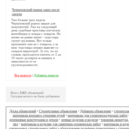
Черкизовский рынок ожил после
смерти
Уже больше трех недель
Черкизовский рынок закрыт для
покупателей. Уже на следующий
день судебные приставы опечатали
контейнеры и склады с товаром. Но
жизнь на рынке кипит - туда-сюда
снуют грузовики. Вот только
приезжают они не с товаром, а за
ним: торговцы спешно вывозят со
складов ширпотреб. За это, по их
словам, приходится платить от 2 до
10 тысяч долларов за машину в
зависимости от ее
грузоподъемности.
Все новости
|
Добавить новость
Всего
2165
объявлений
Сегодня ничего не было добавлено
Доска объявлений
•
Строительные объявления
•
Добавить объявление
•
строитель
материалы верхнего строения путей
•
материалы для горнопроходческих работ
деревянные конструкции и детали
•
лепные изделия и модели
•
товарная арматура,
пвх
•
материалы и изделия для санитарно-технических работ
•
материалы и изд
специальных строительных работ
•
оборудование подъёмно-транспортное
•
строит