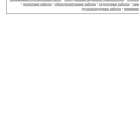
•
проектные работы
•
общестроительные работы
•
отделочные работы
•
сан
пусконаладочные работы
•
инжинири