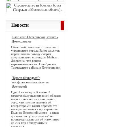
Новости
Было село Октябрьское, станет -
Джексоновка
Областной совет самого казачьего
украинского города Запорожья так
переживал по поводу смерти
американского поп-идола Майкла
Джексона, что решил
переименовать село Октябрьское
Токмакского района в Джексоновку.
"Красный квадрат":
морфологическая загадка
Вселенной
Одной из загадок Вселенной
является факт наличия в ней облаков
пыли - и неясность в отношении
того, что именно является её
генератором и каким образом эта
пыль рассеивается в пространстве.
Пыли во Вселенной много - однако
достаточно "убедительных" по
производительности её источников
до сих пор обнаружить не
удавалось.