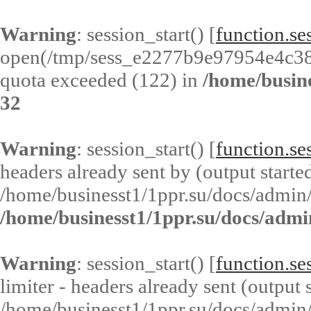
Warning
: session_start() [
function.ses
open(/tmp/sess_e2277b9e97954e4c3
quota exceeded (122) in
/home/busin
32
Warning
: session_start() [
function.ses
headers already sent by (output started
/home/businesst1/1ppr.su/docs/admin/
/home/businesst1/1ppr.su/docs/admi
Warning
: session_start() [
function.ses
limiter - headers already sent (output s
/home/businesst1/1ppr.su/docs/admin/