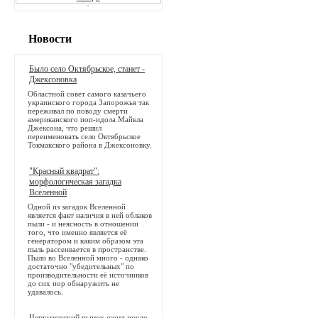
Новости
Было село Октябрьское, станет -
Джексоновка
Областной совет самого казачьего
украинского города Запорожья так
переживал по поводу смерти
американского поп-идола Майкла
Джексона, что решил
переименовать село Октябрьское
Токмакского района в Джексоновку.
"Красный квадрат":
морфологическая загадка
Вселенной
Одной из загадок Вселенной
является факт наличия в ней облаков
пыли - и неясность в отношении
того, что именно является её
генератором и каким образом эта
пыль рассеивается в пространстве.
Пыли во Вселенной много - однако
достаточно "убедительных" по
производительности её источников
до сих пор обнаружить не
удавалось.
Черкизовский рынок ожил после