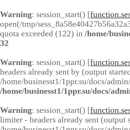
Warning
: session_start() [
function.ses
open(/tmp/sess_8a58e40427b56a32a
quota exceeded (122) in
/home/busin
32
Warning
: session_start() [
function.ses
headers already sent by (output started
/home/businesst1/1ppr.su/docs/admin/
/home/businesst1/1ppr.su/docs/admi
Warning
: session_start() [
function.ses
limiter - headers already sent (output s
/home/businesst1/1ppr.su/docs/admin/