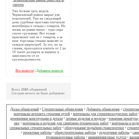
смерти
Уже больше трех недель
Черкизовский рынок закрыт для
покупателей. Уже на следующий
день судебные приставы опечатали
контейнеры и склады с товаром. Но
жизнь на рынке кипит - туда-сюда
снуют грузовики. Вот только
приезжают они не с товаром, а за
ним: торговцы спешно вывозят со
складов ширпотреб. За это, по их
словам, приходится платить от 2 до
10 тысяч долларов за машину в
зависимости от ее
грузоподъемности.
Все новости
|
Добавить новость
Всего
2165
объявлений
Сегодня ничего не было добавлено
Доска объявлений
•
Строительные объявления
•
Добавить объявление
•
строитель
материалы верхнего строения путей
•
материалы для горнопроходческих работ
деревянные конструкции и детали
•
лепные изделия и модели
•
товарная арматура,
пвх
•
материалы и изделия для санитарно-технических работ
•
материалы и изд
специальных строительных работ
•
оборудование подъёмно-транспортное
•
строит
•
проектные работы
•
общестроительные работы
•
отделочные работы
•
сан
пусконаладочные работы
•
инжиниринговые услуги
•
жилищ