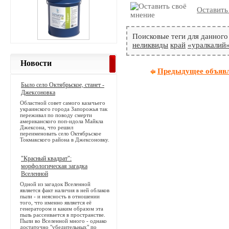
Оставить
Поисковые теги для данного
неликвиды
край
«уралкалий
Новости
Предыдущее объяв
Было село Октябрьское, станет -
Джексоновка
Областной совет самого казачьего
украинского города Запорожья так
переживал по поводу смерти
американского поп-идола Майкла
Джексона, что решил
переименовать село Октябрьское
Токмакского района в Джексоновку.
"Красный квадрат":
морфологическая загадка
Вселенной
Одной из загадок Вселенной
является факт наличия в ней облаков
пыли - и неясность в отношении
того, что именно является её
генератором и каким образом эта
пыль рассеивается в пространстве.
Пыли во Вселенной много - однако
достаточно "убедительных" по