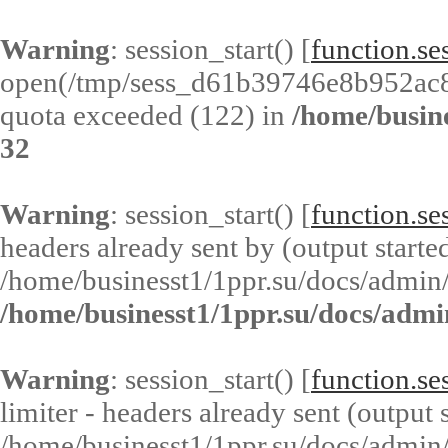
Warning
: session_start() [
function.ses
open(/tmp/sess_d61b39746e8b952ac
quota exceeded (122) in
/home/busin
32
Warning
: session_start() [
function.ses
headers already sent by (output started
/home/businesst1/1ppr.su/docs/admin/
/home/businesst1/1ppr.su/docs/admi
Warning
: session_start() [
function.ses
limiter - headers already sent (output s
/home/businesst1/1ppr.su/docs/admin/