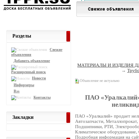
Разделы
Свежие
объявления
Добавить объявление
МАТЕРИАЛЫ И ИЗДЕЛИЯ Д
→
Трубо
Расширенный поиск
Новости
Объявление не актуально
Информеры
Rss
ПАО «Уралкалий»
Контакты
неликвид
ПАО «Уралкалий» продает нели
Закладки
Автозапчасти, Металлопрокат,
Подшипники, РТИ, Электрообо
Климатическое оборудование, 
Подробная информация на сайт