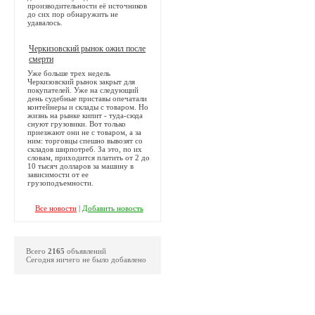
производительности её источников
до сих пор обнаружить не
удавалось.
Черкизовский рынок ожил после
смерти
Уже больше трех недель
Черкизовский рынок закрыт для
покупателей. Уже на следующий
день судебные приставы опечатали
контейнеры и склады с товаром. Но
жизнь на рынке кипит - туда-сюда
снуют грузовики. Вот только
приезжают они не с товаром, а за
ним: торговцы спешно вывозят со
складов ширпотреб. За это, по их
словам, приходится платить от 2 до
10 тысяч долларов за машину в
зависимости от ее
грузоподъемности.
Все новости
|
Добавить новость
Всего
2165
объявлений
Сегодня ничего не было добавлено