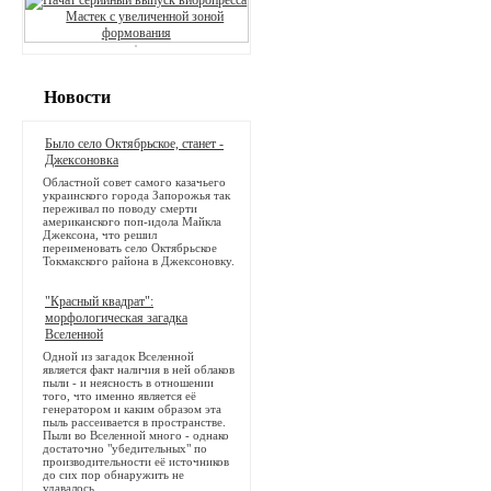
Новости
Было село Октябрьское, станет -
Джексоновка
Областной совет самого казачьего
украинского города Запорожья так
переживал по поводу смерти
американского поп-идола Майкла
Джексона, что решил
переименовать село Октябрьское
Токмакского района в Джексоновку.
"Красный квадрат":
морфологическая загадка
Вселенной
Одной из загадок Вселенной
является факт наличия в ней облаков
пыли - и неясность в отношении
того, что именно является её
генератором и каким образом эта
пыль рассеивается в пространстве.
Пыли во Вселенной много - однако
достаточно "убедительных" по
производительности её источников
до сих пор обнаружить не
удавалось.