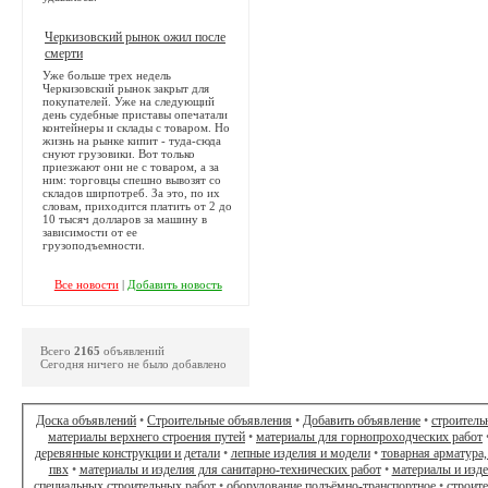
Черкизовский рынок ожил после
смерти
Уже больше трех недель
Черкизовский рынок закрыт для
покупателей. Уже на следующий
день судебные приставы опечатали
контейнеры и склады с товаром. Но
жизнь на рынке кипит - туда-сюда
снуют грузовики. Вот только
приезжают они не с товаром, а за
ним: торговцы спешно вывозят со
складов ширпотреб. За это, по их
словам, приходится платить от 2 до
10 тысяч долларов за машину в
зависимости от ее
грузоподъемности.
Все новости
|
Добавить новость
Всего
2165
объявлений
Сегодня ничего не было добавлено
Доска объявлений
•
Строительные объявления
•
Добавить объявление
•
строитель
материалы верхнего строения путей
•
материалы для горнопроходческих работ
деревянные конструкции и детали
•
лепные изделия и модели
•
товарная арматура,
пвх
•
материалы и изделия для санитарно-технических работ
•
материалы и изд
специальных строительных работ
•
оборудование подъёмно-транспортное
•
строит