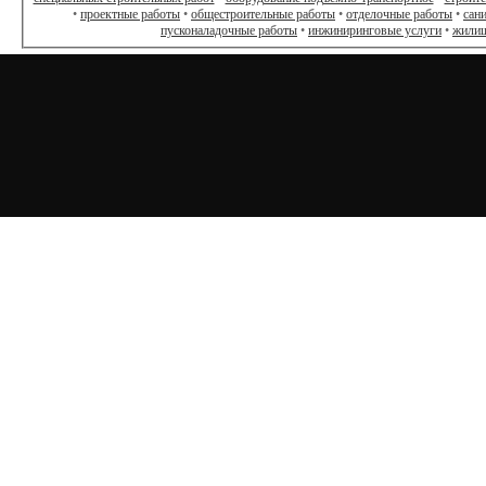
•
проектные работы
•
общестроительные работы
•
отделочные работы
•
сан
пусконаладочные работы
•
инжиниринговые услуги
•
жилищ