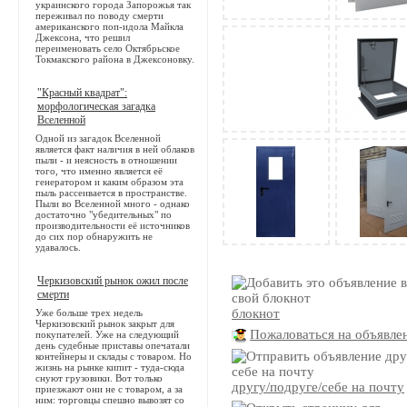
украинского города Запорожья так
переживал по поводу смерти
американского поп-идола Майкла
Джексона, что решил
переименовать село Октябрьское
Токмакского района в Джексоновку.
"Красный квадрат":
морфологическая загадка
Вселенной
Одной из загадок Вселенной
является факт наличия в ней облаков
пыли - и неясность в отношении
того, что именно является её
генератором и каким образом эта
пыль рассеивается в пространстве.
Пыли во Вселенной много - однако
достаточно "убедительных" по
производительности её источников
до сих пор обнаружить не
удавалось.
Черкизовский рынок ожил после
смерти
блокнот
Уже больше трех недель
Черкизовский рынок закрыт для
Пожаловаться на объявле
покупателей. Уже на следующий
день судебные приставы опечатали
контейнеры и склады с товаром. Но
жизнь на рынке кипит - туда-сюда
снуют грузовики. Вот только
другу/подруге/себе на почту
приезжают они не с товаром, а за
ним: торговцы спешно вывозят со