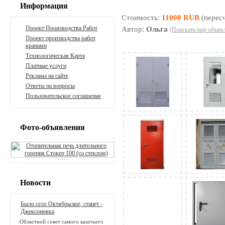
Информация
Стоимость:
11000 RUB
(пересч
Проект Производства Работ
Автор:
Ольга
(Поискать ещё объявл
Проект производства работ
кранами
Технологическая Карта
Платные услуги
Реклама на сайте
Ответы на вопросы
Пользовательское соглашение
Фото-объявления
Новости
Было село Октябрьское, станет -
Джексоновка
Областной совет самого казачьего