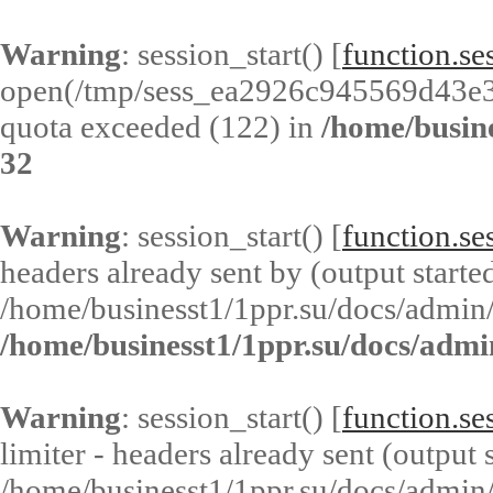
Warning
: session_start() [
function.ses
open(/tmp/sess_ea2926c945569d43e
quota exceeded (122) in
/home/busin
32
Warning
: session_start() [
function.ses
headers already sent by (output started
/home/businesst1/1ppr.su/docs/admin/
/home/businesst1/1ppr.su/docs/admi
Warning
: session_start() [
function.ses
limiter - headers already sent (output s
/home/businesst1/1ppr.su/docs/admin/