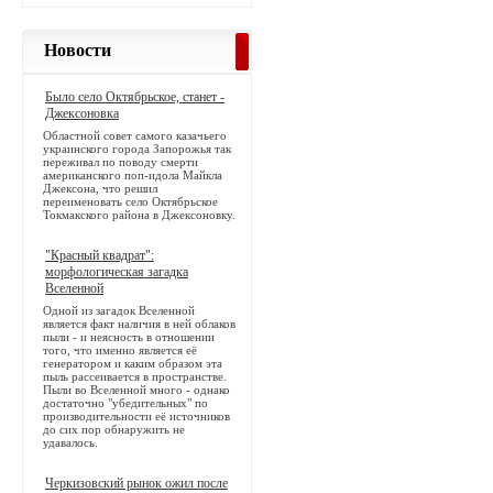
Новости
Было село Октябрьское, станет -
Джексоновка
Областной совет самого казачьего
украинского города Запорожья так
переживал по поводу смерти
американского поп-идола Майкла
Джексона, что решил
переименовать село Октябрьское
Токмакского района в Джексоновку.
"Красный квадрат":
морфологическая загадка
Вселенной
Одной из загадок Вселенной
является факт наличия в ней облаков
пыли - и неясность в отношении
того, что именно является её
генератором и каким образом эта
пыль рассеивается в пространстве.
Пыли во Вселенной много - однако
достаточно "убедительных" по
производительности её источников
до сих пор обнаружить не
удавалось.
Черкизовский рынок ожил после