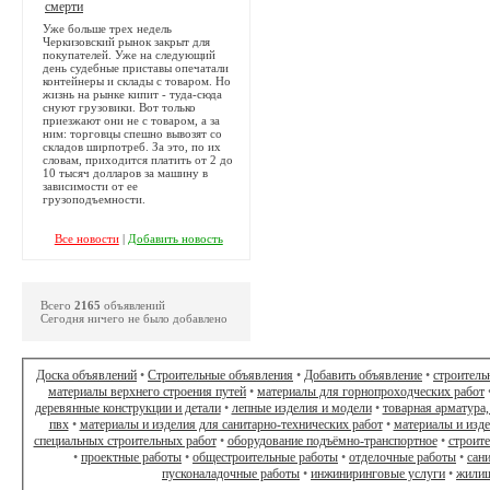
смерти
Уже больше трех недель
Черкизовский рынок закрыт для
покупателей. Уже на следующий
день судебные приставы опечатали
контейнеры и склады с товаром. Но
жизнь на рынке кипит - туда-сюда
снуют грузовики. Вот только
приезжают они не с товаром, а за
ним: торговцы спешно вывозят со
складов ширпотреб. За это, по их
словам, приходится платить от 2 до
10 тысяч долларов за машину в
зависимости от ее
грузоподъемности.
Все новости
|
Добавить новость
Всего
2165
объявлений
Сегодня ничего не было добавлено
Доска объявлений
•
Строительные объявления
•
Добавить объявление
•
строитель
материалы верхнего строения путей
•
материалы для горнопроходческих работ
деревянные конструкции и детали
•
лепные изделия и модели
•
товарная арматура,
пвх
•
материалы и изделия для санитарно-технических работ
•
материалы и изд
специальных строительных работ
•
оборудование подъёмно-транспортное
•
строит
•
проектные работы
•
общестроительные работы
•
отделочные работы
•
сан
пусконаладочные работы
•
инжиниринговые услуги
•
жилищ