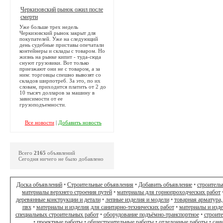
Черкизовский рынок ожил после
смерти
Уже больше трех недель
Черкизовский рынок закрыт для
покупателей. Уже на следующий
день судебные приставы опечатали
контейнеры и склады с товаром. Но
жизнь на рынке кипит - туда-сюда
снуют грузовики. Вот только
приезжают они не с товаром, а за
ним: торговцы спешно вывозят со
складов ширпотреб. За это, по их
словам, приходится платить от 2 до
10 тысяч долларов за машину в
зависимости от ее
грузоподъемности.
Все новости
|
Добавить новость
Всего
2165
объявлений
Сегодня ничего не было добавлено
Доска объявлений
•
Строительные объявления
•
Добавить объявление
•
строитель
материалы верхнего строения путей
•
материалы для горнопроходческих работ
деревянные конструкции и детали
•
лепные изделия и модели
•
товарная арматура,
пвх
•
материалы и изделия для санитарно-технических работ
•
материалы и изд
специальных строительных работ
•
оборудование подъёмно-транспортное
•
строит
•
проектные работы
•
общестроительные работы
•
отделочные работы
•
сан