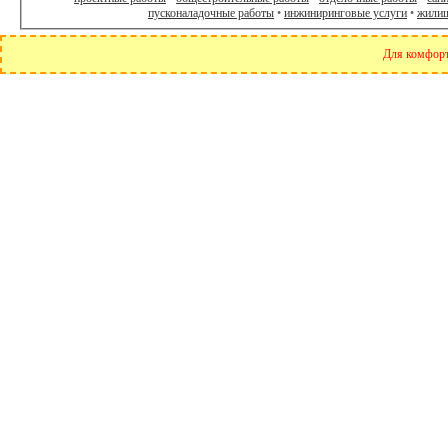
пусконаладочные работы
•
инжиниринговые услуги
•
жилищ
Для комфортн