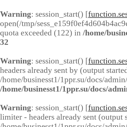
Warning
: session_start() [
function.ses
open(/tmp/sess_e159f0ef4d604b4ac9
quota exceeded (122) in
/home/busin
32
Warning
: session_start() [
function.ses
headers already sent by (output started
/home/businesst1/1ppr.su/docs/admin/
/home/businesst1/1ppr.su/docs/admi
Warning
: session_start() [
function.ses
limiter - headers already sent (output s
/home/businesst1/1ppr.su/docs/admin/