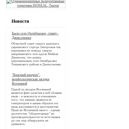
Новости
Было село Октябрьское, станет -
Джексоновка
Областной совет самого казачьего
украинского города Запорожья так
переживал по поводу смерти
американского поп-идола Майкла
Джексона, что решил
переименовать село Октябрьское
Токмакского района в Джексоновку.
"Красный квадрат":
морфологическая загадка
Вселенной
Одной из загадок Вселенной
является факт наличия в ней облаков
пыли - и неясность в отношении
того, что именно является её
генератором и каким образом эта
пыль рассеивается в пространстве.
Пыли во Вселенной много - однако
достаточно "убедительных" по
производительности её источников
до сих пор обнаружить не
удавалось.