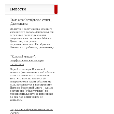
Новости
Было село Октябрьское, станет -
Джексоновка
Областной совет самого казачьего
украинского города Запорожья так
переживал по поводу смерти
американского поп-идола Майкла
Джексона, что решил
переименовать село Октябрьское
Токмакского района в Джексоновку.
"Красный квадрат":
морфологическая загадка
Вселенной
Одной из загадок Вселенной
является факт наличия в ней облаков
пыли - и неясность в отношении
того, что именно является её
генератором и каким образом эта
пыль рассеивается в пространстве.
Пыли во Вселенной много - однако
достаточно "убедительных" по
производительности её источников
до сих пор обнаружить не
удавалось.
Черкизовский рынок ожил после
смерти