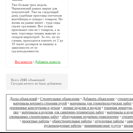
Уже больше трех недель
Черкизовский рынок закрыт для
покупателей. Уже на следующий
день судебные приставы опечатали
контейнеры и склады с товаром. Но
жизнь на рынке кипит - туда-сюда
снуют грузовики. Вот только
приезжают они не с товаром, а за
ним: торговцы спешно вывозят со
складов ширпотреб. За это, по их
словам, приходится платить от 2 до
10 тысяч долларов за машину в
зависимости от ее
грузоподъемности.
Все новости
|
Добавить новость
Всего
2165
объявлений
Сегодня ничего не было добавлено
Доска объявлений
•
Строительные объявления
•
Добавить объявление
•
строитель
материалы верхнего строения путей
•
материалы для горнопроходческих работ
деревянные конструкции и детали
•
лепные изделия и модели
•
товарная арматура,
пвх
•
материалы и изделия для санитарно-технических работ
•
материалы и изд
специальных строительных работ
•
оборудование подъёмно-транспортное
•
строит
•
проектные работы
•
общестроительные работы
•
отделочные работы
•
сан
пусконаладочные работы
•
инжиниринговые услуги
•
жилищ