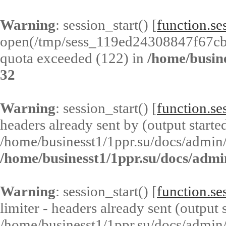
Warning
: session_start() [
function.ses
open(/tmp/sess_119ed24308847f67c
quota exceeded (122) in
/home/busin
32
Warning
: session_start() [
function.ses
headers already sent by (output started
/home/businesst1/1ppr.su/docs/admin/
/home/businesst1/1ppr.su/docs/admi
Warning
: session_start() [
function.ses
limiter - headers already sent (output s
/home/businesst1/1ppr.su/docs/admin/