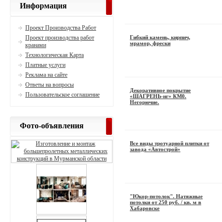
Информация
Проект Производства Работ
Проект производства работ
Гибкий камень, кирпич,
мрамор, фрески
кранами
Технологическая Карта
Платные услуги
Реклама на сайте
Ответы на вопросы
Декоративное покрытие
Пользовательское соглашение
«ШАГРЕНЬ-нг» КМ0.
Негорючие.
Фото-объявления
Все виды тротуарной плитки от
завода «Автострой»
"Юкор-потолок". Натяжные
потолки от 250 руб. / кв. м в
Хабаровске