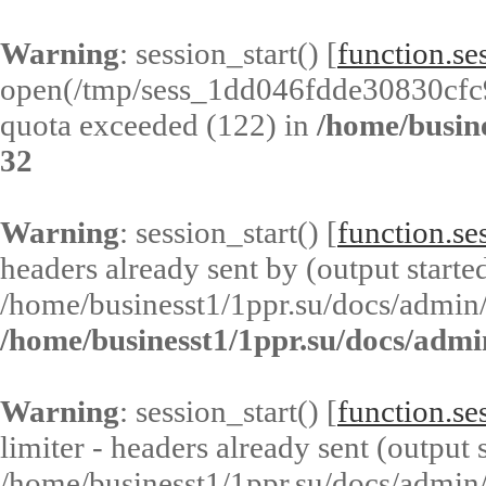
Warning
: session_start() [
function.ses
open(/tmp/sess_1dd046fdde30830cf
quota exceeded (122) in
/home/busin
32
Warning
: session_start() [
function.ses
headers already sent by (output started
/home/businesst1/1ppr.su/docs/admin/
/home/businesst1/1ppr.su/docs/admi
Warning
: session_start() [
function.ses
limiter - headers already sent (output s
/home/businesst1/1ppr.su/docs/admin/