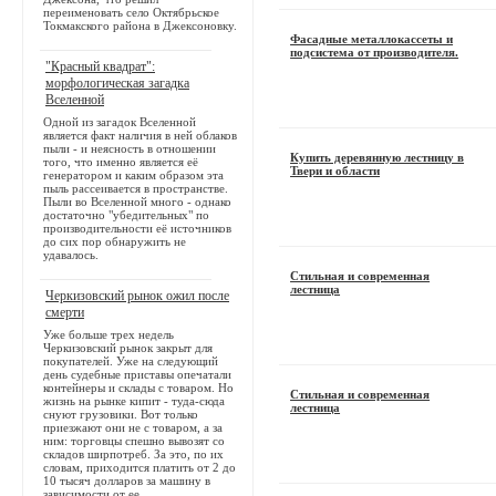
переименовать село Октябрьское
Токмакского района в Джексоновку.
Фасадные металлокассеты и
подсистема от производителя.
"Красный квадрат":
морфологическая загадка
Вселенной
Одной из загадок Вселенной
является факт наличия в ней облаков
пыли - и неясность в отношении
Купить деревянную лестницу в
того, что именно является её
Твери и области
генератором и каким образом эта
пыль рассеивается в пространстве.
Пыли во Вселенной много - однако
достаточно "убедительных" по
производительности её источников
до сих пор обнаружить не
удавалось.
Стильная и современная
лестница
Черкизовский рынок ожил после
смерти
Уже больше трех недель
Черкизовский рынок закрыт для
покупателей. Уже на следующий
день судебные приставы опечатали
контейнеры и склады с товаром. Но
Стильная и современная
жизнь на рынке кипит - туда-сюда
лестница
снуют грузовики. Вот только
приезжают они не с товаром, а за
ним: торговцы спешно вывозят со
складов ширпотреб. За это, по их
словам, приходится платить от 2 до
10 тысяч долларов за машину в
зависимости от ее