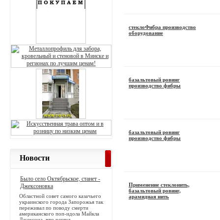
стеклоФибра производство
оборудование
базальтовый ровинг
производство фибры
базальтовый ровинг
производство фибры
Новости
Было село Октябрьское, станет -
Применение стеклонить,
Джексоновка
базальтовый ровинг,
Областной совет самого казачьего
арамидная нить
украинского города Запорожья так
переживал по поводу смерти
американского поп-идола Майкла
Джексона, что решил