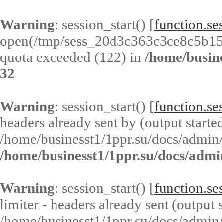
Warning
: session_start() [
function.ses
open(/tmp/sess_20d3c363c3ce8c5b1
quota exceeded (122) in
/home/busin
32
Warning
: session_start() [
function.ses
headers already sent by (output started
/home/businesst1/1ppr.su/docs/admin/
/home/businesst1/1ppr.su/docs/admi
Warning
: session_start() [
function.ses
limiter - headers already sent (output s
/home/businesst1/1ppr.su/docs/admin/