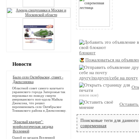
блокнот
Пожаловаться на объявле
Новости
Было село Октябрьское, станет -
другу/подруге/себе на почту
Джексоновка
Отк
Областной совет самого казачьего
украинского города Запорожья так
новом окне)
переживал по поводу смерти
американского поп-идола Майкла
Джексона, что решил
Оставить
переименовать село Октябрьское
Токмакского района в Джексоновку.
Поисковые теги для данного
"Красный квадрат":
современная
морфологическая загадка
Вселенной
Одной из загадок Вселенной