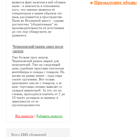
Предыдущее объяв
является факт наличия в ней облаков
пыли - и неясность в отношении
того, что именно является её
генератором и каким образом эта
пыль рассеивается в пространстве.
Пыли во Вселенной много - однако
достаточно "убедительных" по
производительности её источников
до сих пор обнаружить не
удавалось.
Черкизовский рынок ожил после
смерти
Уже больше трех недель
Черкизовский рынок закрыт для
покупателей. Уже на следующий
день судебные приставы опечатали
контейнеры и склады с товаром. Но
жизнь на рынке кипит - туда-сюда
снуют грузовики. Вот только
приезжают они не с товаром, а за
ним: торговцы спешно вывозят со
складов ширпотреб. За это, по их
словам, приходится платить от 2 до
10 тысяч долларов за машину в
зависимости от ее
грузоподъемности.
Все новости
|
Добавить новость
Всего
2165
объявлений